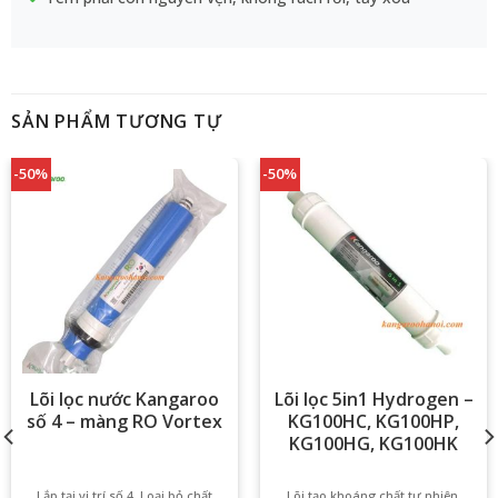
SẢN PHẨM TƯƠNG TỰ
-50%
-50%
Lõi lọc nước Kangaroo
Lõi lọc 5in1 Hydrogen –
số 4 – màng RO Vortex
KG100HC, KG100HP,
KG100HG, KG100HK
Lắp tại vị trí số 4, Loại bỏ chất
Lõi tạo khoáng chất tự nhiên,