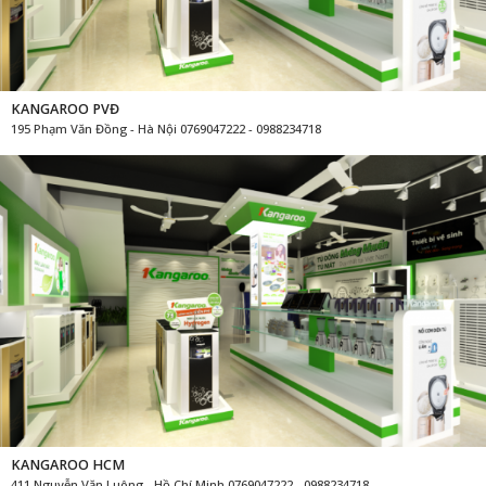
KANGAROO PVĐ
195 Phạm Văn Đồng - Hà Nội 0769047222 - 0988234718
KANGAROO HCM
411 Nguyễn Văn Luông - Hồ Chí Minh 0769047222 - 0988234718