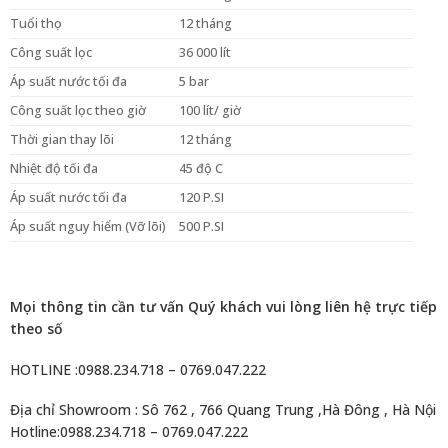
Tuổi thọ
12 tháng
Công suất lọc
36 000 lít
Áp suất nước tối đa
5 bar
Công suất lọc theo giờ
100 lít/ giờ
Thời gian thay lõi
12 tháng
Nhiệt độ tối đa
45 độ C
Áp suất nước tối đa
120 P.SI
Áp suất nguy hiểm (Vỡ lõi)
500 P.SI
Mọi thông tin cần tư vấn Quý khách vui lòng liên hệ trực tiếp
theo số
HOTLINE :0988.234.718 – 0769.047.222
Địa chỉ Showroom : Sô 762 , 766 Quang Trung ,Hà Đông , Hà Nội
Hotline:0988.234.718 – 0769.047.222