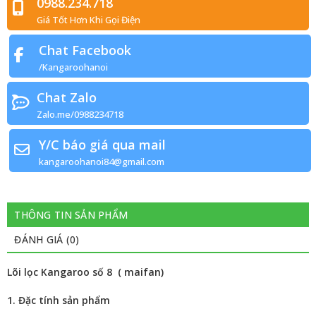
0988.234.718
Giá Tốt Hơn Khi Gọi Điện
Chat Facebook
/Kangaroohanoi
Chat Zalo
Zalo.me/0988234718
Y/C báo giá qua mail
kangaroohanoi84@gmail.com
THÔNG TIN SẢN PHẨM
ĐÁNH GIÁ (0)
Lõi lọc Kangaroo số 8 (
maifan
)
1. Đặc tính sản phẩm