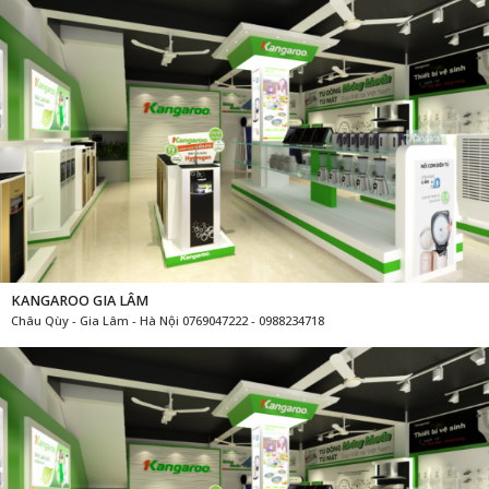
KANGAROO GIA LÂM
Châu Qùy - Gia Lâm - Hà Nội 0769047222 - 0988234718