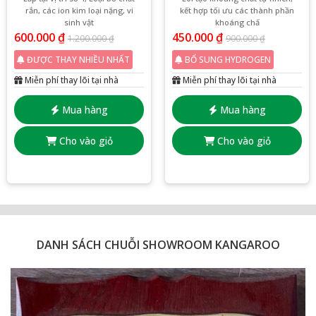
rắn, các ion kim loại nặng, vi
kết hợp tối ưu các thành phần
sinh vật
khoáng chấ
600.000
₫
450.000
₫
1.200.000
₫
900.000
₫
ĐƯỢC THAY NHIỀU NHẤT
BỔ SUNG HYDROGEN
Miễn phí thay lõi tại nhà
Miễn phí thay lõi tại nhà
Mua hàng
Mua hàng
Cho vào giỏ
Cho vào giỏ
DANH SÁCH CHUỖI SHOWROOM KANGAROO