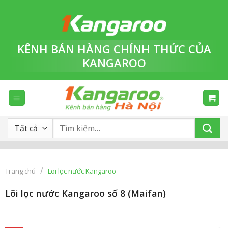
Bỏ
qua
nội
dung
KÊNH BÁN HÀNG
CHÍNH THỨC
CỦA
KANGAROO
Tìm
kiếm:
/
Trang chủ
Lõi lọc nước Kangaroo
Lõi lọc nước Kangaroo số 8 (Maifan)