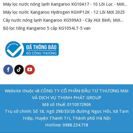
Máy lọc nước nóng lạnh Kangaroo KG10A17 - 10 Lõi Lọc - Mới
2025
Máy lọc nước Kangaroo Hydrogen KGHP12K - 12 Lõi Mới 2025
Cây nước nóng lạnh Kangaroo KG599A3 - Cây Hút Bình, Mới
2025
Bộ lọc tổng Kangaroo 5 cấp KG1054LT-5 van
Website thuộc về CÔNG TY CỔ PHẦN ĐẦU TƯ THƯƠNG MẠI
VÀ DỊCH VỤ THỊNH PHÁT GROUP
Mã số thuế: 0110072906
Trụ sở chính: Số 18, ngõ 298/33/26 đường Ngọc Hồi, Xã Tam
Hiệp, Huyện Thanh Trì, Thành phố Hà Nội
Hotline: 0988.234.718