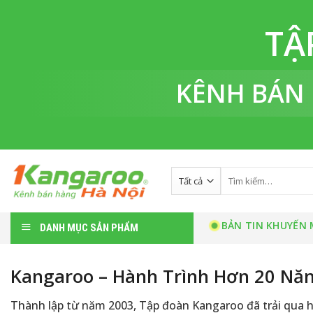
Bỏ
qua
TẬ
nội
dung
KÊNH BÁN
Tìm
kiếm:
BẢN TIN KHUYẾN 
DANH MỤC SẢN PHẨM
Kangaroo – Hành Trình Hơn 20 Năm
Thành lập từ năm 2003, Tập đoàn Kangaroo đã trải qua h