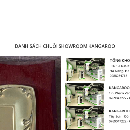
DANH SÁCH CHUỖI SHOWROOM KANGAROO
TỔNG KHO
LSN6 -LK34 K
Hà Đông, Hà 
0988234718
KANGAROO
195 Phạm Văn
0769047222 -
KANGAROO
Tây Sơn - Đốn
0769047222 -