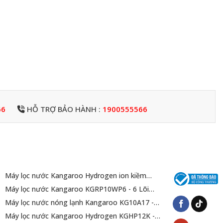
66
HỖ TRỢ BẢO HÀNH :
1900555566
Máy lọc nước Kangaroo Hydrogen ion kiềm
KGEP13A1
Máy lọc nước Kangaroo KGRP10WP6 - 6 Lõi
Mới 2025
Máy lọc nước nóng lạnh Kangaroo KG10A17 -
10 Lõi Lọc - Mới 2025
Máy lọc nước Kangaroo Hydrogen KGHP12K -