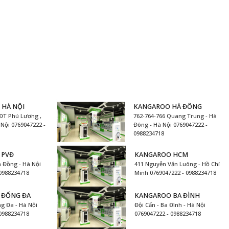
 HÀ NỘI
KANGAROO HÀ ĐÔNG
ĐT Phú Lương ,
762-764-766 Quang Trung - Hà
Nội 0769047222 -
Đông - Hà Nội 0769047222 -
0988234718
 PVĐ
KANGAROO HCM
 Đồng - Hà Nội
411 Nguyễn Văn Luông - Hồ Chí
 0988234718
Minh 0769047222 - 0988234718
 ĐỐNG ĐA
KANGAROO BA ĐÌNH
g Đa - Hà Nội
Đội Cấn - Ba Đình - Hà Nội
 0988234718
0769047222 - 0988234718