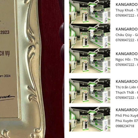
KANGAROO 
Thụy Khuê - T
0769047222 -
KANGAROO 
Châu Qùy - G
0769047222 -
KANGAROO 
Ngọc Hồi - Th
0769047222 -
KANGAROO 
Thị trấn Liên
Thạch Thất - 
0769047222 -
KANGAROO
Phố Phú Xuyê
Phú Xuyên 07
0988234718