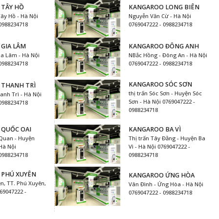
TÂY HỒ
KANGAROO LONG BIÊN
ây Hồ - Hà Nội
Nguyễn Văn Cừ - Hà Nội
 0988234718
0769047222 - 0988234718
GIA LÂM
KANGAROO ĐÔNG ANH
ia Lâm - Hà Nội
NBắc Hồng - Đông An - Hà Nội
 0988234718
0769047222 - 0988234718
KANGAROO SÓC SƠN
THANH TRÌ
thị trấn Sóc Sơn - Huyện Sóc
anh Trì - Hà Nội
Sơn - Hà Nội 0769047222 -
 0988234718
0988234718
QUỐC OAI
KANGAROO BA VÌ
 Quan - Huyện
Thị trấn Tây Đằng - Huyện Ba
Hà Nội
Vì - Hà Nội 0769047222 -
 0988234718
0988234718
 PHÚ XUYÊN
KANGAROO ỨNG HÒA
n, TT. Phú Xuyên,
Vân Đình - Ứng Hòa - Hà Nội
69047222 -
0769047222 - 0988234718