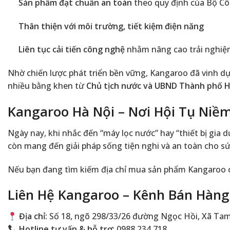
Sản phẩm đạt chuẩn an toàn
theo quy định của Bộ C
Thân thiện với môi trường, tiết kiệm điện năng
Liên tục cải tiến công nghệ
nhằm nâng cao trải nghiệ
Nhờ chiến lược phát triển bền vững, Kangaroo đã vinh 
nhiều bằng khen từ
Chủ tịch nước và UBND Thành phố H
Kangaroo Hà Nội – Nơi Hội Tụ Niềm
Ngày nay, khi nhắc đến “máy lọc nước” hay “thiết bị gi
còn mang đến giải pháp sống tiện nghi và an toàn cho sứ
Nếu bạn đang tìm kiếm địa chỉ mua sản phẩm Kangaroo c
Liên Hệ Kangaroo – Kênh Bán Hàng
Địa chỉ:
Số 18, ngõ 298/33/26 đường Ngọc Hồi, Xã Tam
Hotline tư vấn & hỗ trợ:
0988.234.718