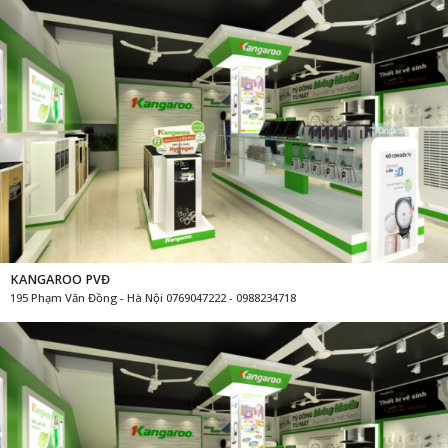
KANGAROO PVĐ
195 Phạm Văn Đồng - Hà Nội 0769047222 - 0988234718