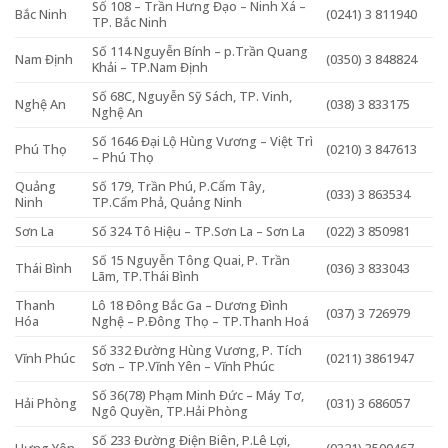
Số 108 – Trần Hưng Đạo – Ninh Xá –
Bắc Ninh
(0241) 3 811940
TP. Bắc Ninh
Số 114 Nguyễn Bính – p.Trần Quang
Nam Định
(0350) 3 848824
Khải – TP.Nam Định
Số 68C, Nguyễn Sỹ Sách, TP. Vinh,
Nghệ An
(038) 3 833175
Nghệ An
Số 1646 Đại Lộ Hùng Vương – Việt Trì
Phú Thọ
(0210) 3 847613
– Phú Thọ
Quảng
Số 179, Trần Phú, P.Cẩm Tây,
(033) 3 863534
Ninh
TP.Cẩm Phả, Quảng Ninh
Sơn La
Số 324 Tô Hiệu – TP.Sơn La – Sơn La
(022) 3 850981
Số 15 Nguyễn Tông Quai, P. Trần
Thái Bình
(036) 3 833043
Lãm, TP.Thái Bình
Thanh
Lô 18 Đông Bắc Ga – Dương Đình
(037) 3 726979
Hóa
Nghệ – P.Đông Thọ – TP.Thanh Hoá
Số 332 Đường Hùng Vương, P. Tích
Vĩnh Phúc
(0211) 3861947
Sơn – TP.Vĩnh Yên – Vĩnh Phúc
Số 36(78) Phạm Minh Đức – Máy Tơ,
Hải Phòng
(031) 3 686057
Ngô Quyền, TP.Hải Phòng
Số 233 Đường Điện Biên, P.Lê Lợi,