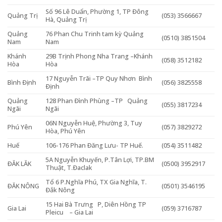
Số 96 Lê Duẩn, Phường 1, TP Đông
Quảng Trị
(053) 3566667
Hà, Quảng Trị
Quảng
76 Phan Chu Trinh tam kỳ Quảng
(0510) 3851504
Nam
Nam
Khánh
29B Trịnh Phong Nha Trang –Khánh
(058) 3512182
Hòa
Hòa
17 Nguyễn Trãi –TP Quy Nhơn Bình
Bình Định
(056) 3825558
Định
Quảng
128 Phan Đình Phùng –TP Quảng
(055) 3817234
Ngãi
Ngãi
06N Nguyễn Huệ, Phường 3, Tuy
Phú Yên
(057) 3829272
Hòa, Phú Yên
Huế
106-176 Phan Đăng Lưu- TP Huế.
(054) 3511482
5A Nguyễn Khuyến, P.Tân Lợi, TP.BM
ĐĂK LĂK
(0500) 3952917
Thuật, T.Đaclak
Tổ 6 P.Nghĩa Phú, TX Gia Nghĩa, T.
ĐĂK NÔNG
(0501) 3546195
Đắk Nông
15 Hai Bà Trưng P, Diên Hồng TP
Gia Lai
(059) 3716787
Pleicu – Gia Lai