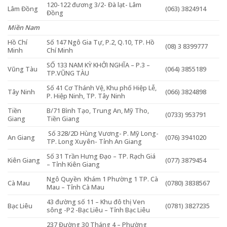
120-122 đương 3/2- Đà lạt- Lâm
Lâm Đồng
(063) 3824914
Đồng
Miền Nam
Hồ Chí
Số 147 Ngô Gia Tự, P.2, Q.10, TP. Hồ
(08) 3 8399777
Minh
Chí Minh
SỐ 133 NAM KỲ KHỞI NGHĨA – P.3 –
Vũng Tàu
(064) 3855189
TP.VŨNG TÀU
Số 41 Cơ Thánh Vệ, Khu phố Hiệp Lễ,
Tây Ninh
(066) 3824898
P. Hiệp Ninh, TP. Tây Ninh
Tiền
B/71 Bình Tạo, Trung An, Mỹ Tho,
(0733) 953791
Giang
Tiền Giang
Số 328/2D Hùng Vương- P. Mỹ Long-
An Giang
(076) 3941020
TP. Long Xuyên- Tỉnh An Giang
Số 31 Trần Hưng Đạo – TP. Rạch Giá
Kiên Giang
(077) 3879454
– Tỉnh Kiên Giang
Ngô Quyền Khám 1 Phường 1 TP. Cà
Cà Mau
(0780) 3838567
Mau – Tỉnh Cà Mau
43 đường số 11 – Khu đô thị Ven
Bạc Liêu
(0781) 3827235
sông -P2 -Bạc Liêu – Tỉnh Bạc Liêu
237 Đường 30 Tháng 4 – Phường