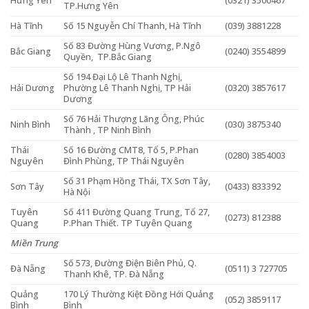
Hưng Yên
(0321) 3500467
TP.Hưng Yên
Hà Tĩnh
Số 15 Nguyễn Chí Thanh, Hà Tĩnh
(039) 3881228
Số 83 Đường Hùng Vương, P.Ngô
Bắc Giang
(0240) 3554899
Quyền, TP.Bắc Giang
Số 194 Đại Lộ Lê Thanh Nghị,
Hải Dương
Phường Lê Thanh Nghị, TP Hải
(0320) 3857617
Dương
Số 76 Hải Thượng Lãng Ông, Phúc
Ninh Bình
(030) 3875340
Thành , TP Ninh Bình
Thái
Số 16 Đường CMT8, Tổ 5, P.Phan
(0280) 3854003
Nguyên
Đình Phùng, TP Thái Nguyên
Số 31 Phạm Hồng Thái, TX Sơn Tây,
Sơn Tây
(0433) 833392
Hà Nội
Tuyên
Số 411 Đường Quang Trung, Tổ 27,
(0273) 812388
Quang
P.Phan Thiết. TP Tuyên Quang
Miền Trung
Số 573, Đường Điện Biên Phủ, Q.
Đà Nẵng
(0511) 3 727705
Thanh Khê, TP. Đà Nẵng
Quảng
170 Lý Thường Kiệt Đồng Hới Quảng
(052) 3859117
Bình
Bình