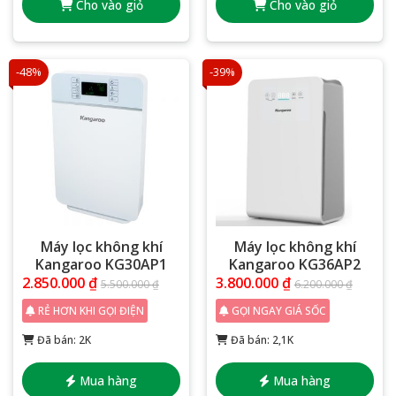
Cho vào giỏ
Cho vào giỏ
-48%
-39%
Máy lọc không khí
Máy lọc không khí
Kangaroo KG30AP1
Kangaroo KG36AP2
2.850.000
₫
3.800.000
₫
5.500.000
₫
6.200.000
₫
RẺ HƠN KHI GỌI ĐIỆN
GỌI NGAY GIÁ SỐC
Đã bán: 2K
Đã bán: 2,1K
Mua hàng
Mua hàng