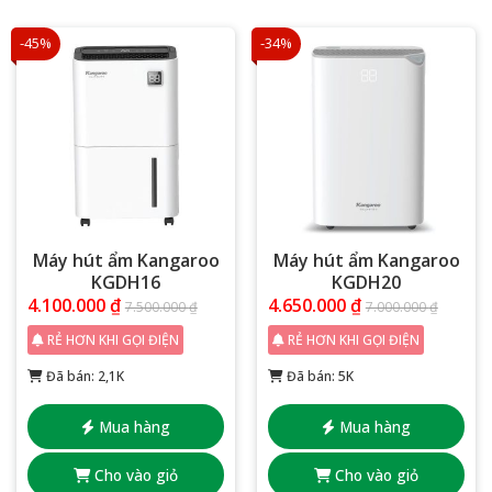
-45%
-34%
Máy hút ẩm Kangaroo
Máy hút ẩm Kangaroo
KGDH16
KGDH20
4.100.000
₫
4.650.000
₫
7.500.000
₫
7.000.000
₫
RẺ HƠN KHI GỌI ĐIỆN
RẺ HƠN KHI GỌI ĐIỆN
Đã bán: 2,1K
Đã bán: 5K
Mua hàng
Mua hàng
Cho vào giỏ
Cho vào giỏ