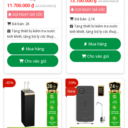
13.700.000
₫
26.000.000
₫
11.700.000
₫
23.500.000
₫
GỌI NGAY GIÁ SỐC
GỌI NGAY GIÁ SỐC
Đã bán: 2,1K
Đã bán: 2K
Tặng thiết bị kiểm tra nước
Tặng thiết bị kiểm tra nước
tinh khiết, tặng bộ ly cốc thuỷ
tinh khiết, tặng bộ ly cốc thuỷ
tinh 6 chiếc
tinh 6 chiếc
Mua hàng
Mua hàng
Cho vào giỏ
Cho vào giỏ
-45%
-59%
New