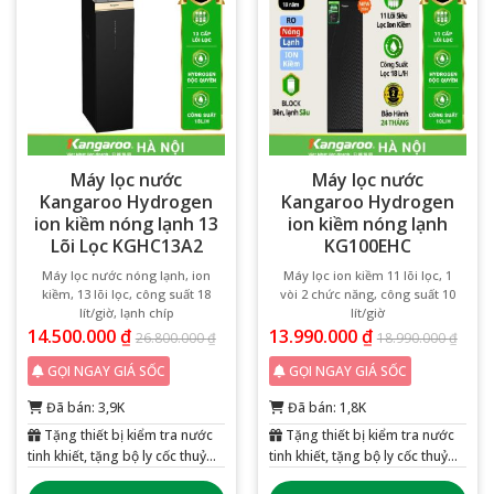
Máy lọc nước
Máy lọc nước
Kangaroo Hydrogen
Kangaroo Hydrogen
ion kiềm nóng lạnh 13
ion kiềm nóng lạnh
Lõi Lọc KGHC13A2
KG100EHC
Máy lọc nước nóng lạnh, ion
Máy lọc ion kiềm 11 lõi lọc, 1
kiềm, 13 lõi lọc, công suất 18
vòi 2 chức năng, công suất 10
lít/giờ, lạnh chíp
lít/giờ
14.500.000
₫
13.990.000
₫
26.800.000
₫
18.990.000
₫
GỌI NGAY GIÁ SỐC
GỌI NGAY GIÁ SỐC
Đã bán: 3,9K
Đã bán: 1,8K
Tặng thiết bị kiểm tra nước
Tặng thiết bị kiểm tra nước
tinh khiết, tặng bộ ly cốc thuỷ
tinh khiết, tặng bộ ly cốc thuỷ
tinh 6 chiếc
tinh 6 chiếc