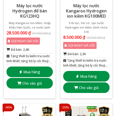
Máy lọc nước
Máy lọc nước
Hydrogen để bàn
Kangaroo Hydrogen
KG123HQ
ion kiềm KG100MED
Máy Kangaroo Ion kiềm, nhập
5 lõi lọc, Vòi cơ , tạo nước
khẩu Hàn Quốc, có nước lạnh
Hydrogen ion kiềm, bình chứa
4 lít
28.500.000
₫
39.900.000
₫
8.500.000
₫
16.500.000
₫
GỌI NGAY GIÁ SỐC
GỌI NGAY GIÁ SỐC
Đã bán: 2,6K
Đã bán: 2,3K
Tặng thiết bị kiểm tra nước
Tặng thiết bị kiểm tra nước
tinh khiết, tặng bộ ly cốc thuỷ
tinh khiết, tặng bộ ly cốc thuỷ
tinh 6 chiếc
tinh 6 chiếc
Mua hàng
Mua hàng
Cho vào giỏ
Cho vào giỏ
-46%
-26%