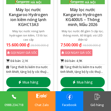
Máy lọc nước
Máy lọc nước
Kangaroo Hydrogen
Kangaroo Hydrogen
ion kiềm nóng lạnh
KG400US – Thông
KGHC13A3
minh, Mẫu 2026
Máy lọc nước nóng lạnh
Máy lọc nước để gầm 5 cấp lọc,
hydrogen ion kiềm, 13 lõi lọc
thông minh, 60 lít/giờ, vòi LED
cao cấp
điện tử
15.600.000
₫
7.500.000
₫
28.500.000
₫
18.500.000
₫
GỌI NGAY GIÁ SỐC
GỌI NGAY GIÁ SỐC
Đã bán: 2,1K
Đã bán: 4,9K
Tặng thiết bị kiểm tra nước
Tặng thiết bị kiểm tra nước
tinh khiết, tặng bộ ly cốc thuỷ
tinh khiết, tặng bộ ly cốc thuỷ
tinh 6 chiếc
tinh 6 chiếc
Mua hàng
Mua hàng
Cho vào giỏ
Cho vào giỏ
0988.234.718
Chat Zalo
Facebook
Giỏ hàng