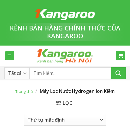
Bỏ
qua
nội
dung
KÊNH BÁN HÀNG
CHÍNH THỨC
CỦA
KANGAROO
Tìm
kiếm:
/
Máy Lọc Nước Hydrogen Ion Kiềm
Trang chủ
LỌC