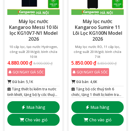
Máy lọc nước
Máy lọc nước
Kangaroo Messi 10 lõi
Kangaroo Sumire 11
lọc KG10V7-N1 Model
Lõi Lọc KG100N Model
2026
2026
10 cấp lọc, tạo nước Hydrogen,
Máy lọc nước RO, 11 cấp lọc,
công suất 20 lít/giờ, bình chứa
công suất 20 lít/giờ, bình chứa
10 lít
7 lít
4.880.000
₫
5.850.000
₫
8.900.000
₫
8.850.000
₫
GỌI NGAY GIÁ SỐC
GỌI NGAY GIÁ SỐC
Đã bán: 5,1K
Đã bán: 4,6K
Tặng thiết bị kiểm tra nước
Tặng bộ cốc thuỷ tinh 6
tinh khiết, tặng bộ ly cốc thuỷ
chiếc, tặng 1 thiết bị kiểm tra
tinh 6 chiếc
nước tinh khiết
Mua hàng
Mua hàng
Cho vào giỏ
Cho vào giỏ