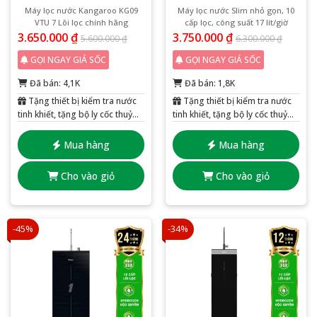
Máy lọc nước Kangaroo KG09
Máy lọc nước Slim nhỏ gọn, 10
VTU 7 Lõi lọc chính hãng
cấp lọc, công suất 17 lít/giờ
3.650.000
₫
3.750.000
₫
5.600.000
₫
6.300.000
₫
GỌI NGAY GIÁ SỐC
GỌI NGAY GIÁ SỐC
Đã bán: 4,1K
Đã bán: 1,8K
Tặng thiết bị kiểm tra nước
Tặng thiết bị kiểm tra nước
tinh khiết, tặng bộ ly cốc thuỷ
tinh khiết, tặng bộ ly cốc thuỷ
tinh 6 chiếc
tinh 6 chiếc
Mua hàng
Mua hàng
Cho vào giỏ
Cho vào giỏ
-45%
-34%