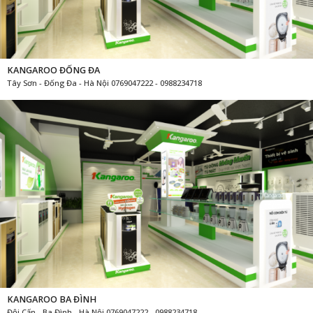
KANGAROO ĐỐNG ĐA
Tây Sơn - Đống Đa - Hà Nội 0769047222 - 0988234718
KANGAROO BA ĐÌNH
Đội Cấn - Ba Đình - Hà Nội 0769047222 - 0988234718