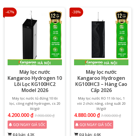
-47%
-38%
Máy lọc nước
Máy lọc nước
Kangaroo Hydrogen 10
Kangaroo Hydrogen
Lõi Lọc KG100HC2
KG100HC3 – Hàng Cao
Model 2026
Cấp 2026
Máy lọc nước tủ đứng 10 lõi
Máy lọc nước RO 11 lõi lọc, 1
lọc, công nghệ hydrogen, cs 20
vòi 2 chức năng, công suất 20
lít/giờ
lít/giờ
4.200.000
₫
4.880.000
₫
7.900.000
₫
7.900.000
₫
GỌI NGAY GIÁ SỐC
GỌI NGAY GIÁ SỐC
Đã bán: 4,3K
Đã bán: 4,6K