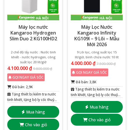
Máy lọc nước
Máy Lọc Nước
Kangaroo Hydrogen
Kangaroo Infinity
Slim Duo 2 KG100HD2
KG109I – 9 Lõi – Mẫu
Mới 2026
2 chế độ lấy nước : Nước tinh
9 Lõi lọc, công suất lọc 15
khiết - nước hydrogen, công
lít/giờ, bình chứa nước 10 lít
suất lọc 20 lít/giờ
4.000.000
₫
7.500.000
₫
4.100.000
₫
9.800.000
₫
GỌI NGAY GIÁ SỐC
GỌI NGAY GIÁ SỐC
Đã bán: 3,8K
Đã bán: 2,9K
Tặng thiết bị kiểm tra nước
Tặng thiết bị kiểm tra nước
tinh khiết, tặng bộ ly cốc thuỷ
tinh khiết, tặng bộ ly cốc thuỷ
tinh 6 chiếc
tinh 6 chiếc
Mua hàng
Mua hàng
Cho vào giỏ
Cho vào giỏ