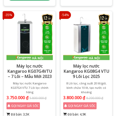
-35%
-54%
Máy lọc nước
Máy lọc nước
Kangaroo KG07G4VTU
Kangaroo KG08G4 VTU
– 7 Lõi – Mẫu Mới 2023
9 Lõi Lọc 2025
Máy lọc nước Kangaroo
8 Lõi lọc, công suất 20 lít/giờ,
KG07G4 VTU 7 Lõi lọc chính
bình chứa 10 lít, tạo nước có
hãng
khoáng
3.750.000
₫
3.800.000
₫
5.800.000
₫
8.200.000
₫
GỌI NGAY GIÁ SỐC
GỌI NGAY GIÁ SỐC
Đã bán: 3,5K
Đã bán: 4,9K