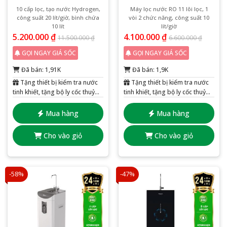
10 cấp lọc, tạo nước Hydrogen,
Máy lọc nước RO 11 lõi lọc, 1
công suất 20 lít/giờ, bình chứa
vòi 2 chức năng, công suất 10
10 lít
lít/giờ
5.200.000
₫
4.100.000
₫
11.500.000
₫
6.600.000
₫
GỌI NGAY GIÁ SỐC
GỌI NGAY GIÁ SỐC
Đã bán: 1,91K
Đã bán: 1,9K
Tặng thiết bị kiểm tra nước
Tặng thiết bị kiểm tra nước
tinh khiết, tặng bộ ly cốc thuỷ
tinh khiết, tặng bộ ly cốc thuỷ
tinh 6 chiếc
tinh 6 chiếc
Mua hàng
Mua hàng
Cho vào giỏ
Cho vào giỏ
-58%
-47%