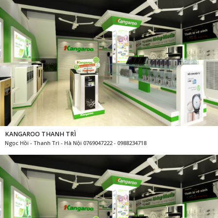
KANGAROO THANH TRÌ
Ngọc Hồi - Thanh Trì - Hà Nội 0769047222 - 0988234718