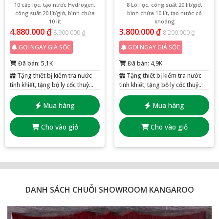
10 cấp lọc, tạo nước Hydrogen,
8 Lõi lọc, công suất 20 lít/giờ,
công suất 20 lít/giờ, bình chứa
bình chứa 10 lít, tạo nước có
10 lít
khoáng
4.880.000
₫
3.800.000
₫
8.900.000
₫
8.200.000
₫
GỌI NGAY GIÁ SỐC
GỌI NGAY GIÁ SỐC
Đã bán: 5,1K
Đã bán: 4,9K
Tặng thiết bị kiểm tra nước
Tặng thiết bị kiểm tra nước
tinh khiết, tặng bộ ly cốc thuỷ
tinh khiết, tặng bộ ly cốc thuỷ
tinh 6 chiếc
tinh 6 chiếc
Mua hàng
Mua hàng
Cho vào giỏ
Cho vào giỏ
DANH SÁCH CHUỖI SHOWROOM KANGAROO