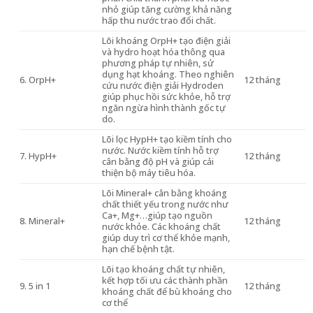
nhỏ giúp tăng cường khả năng
hấp thu nước trao đổi chất.
Lõi khoáng OrpH+ tạo điện giải
và hydro hoạt hóa thông qua
phương pháp tự nhiên, sử
dụng hạt khoáng. Theo nghiên
6. OrpH+
12 tháng
cứu nước điện giải Hydroden
giúp phục hồi sức khỏe, hỗ trợ
ngăn ngừa hình thành gốc tự
do.
Lõi lọc HypH+ tạo kiềm tính cho
nước. Nước kiềm tính hỗ trợ
7. HypH+
12 tháng
cân bằng độ pH và giúp cải
thiện bộ máy tiêu hóa.
Lõi Mineral+ cân bằng khoáng
chất thiết yếu trong nước như
Ca+, Mg+…giúp tạo nguồn
8. Mineral+
12 tháng
nước khỏe. Các khoáng chất
giúp duy trì cơ thể khỏe mạnh,
hạn chế bệnh tật.
Lõi tạo khoáng chất tự nhiên,
kết hợp tối ưu các thành phần
9. 5 in 1
12 tháng
khoáng chất để bù khoáng cho
cơ thể