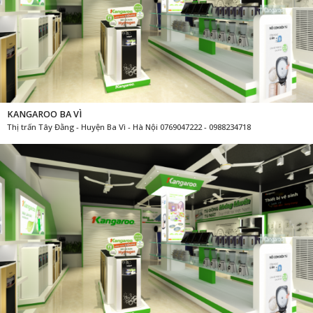
KANGAROO BA VÌ
Thị trấn Tây Đằng - Huyện Ba Vì - Hà Nội 0769047222 - 0988234718