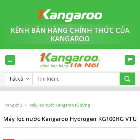
Bỏ
qua
nội
dung
KÊNH BÁN HÀNG
CHÍNH THỨC
CỦA
KANGAROO
Tìm
kiếm:
/
Trang chủ
Máy lọc nước Kangaroo tủ đứng
Máy lọc nước Kangaroo Hydrogen KG100HG VTU