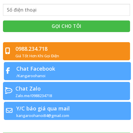
0988.234.718
Giá Tốt Hơn Khi Gọi Điện
Chat Facebook
/Kangaroohanoi
Chat Zalo
Zalo.me/0988234718
Y/C báo giá qua mail
kangaroohanoi84@gmail.com