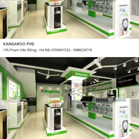
KANGAROO PVĐ
195 Phạm Văn Đồng - Hà Nội 0769047222 - 0988234718