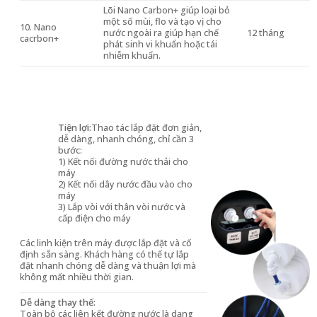
Lõi Nano Carbon+ giúp loại bỏ
một số mùi, flo và tạo vị cho
10. Nano
nước ngoài ra giúp hạn chế
12 tháng
cacrbon+
phát sinh vi khuẩn hoặc tái
nhiễm khuẩn.
Tiện lợi:
Thao tác lắp đặt đơn giản,
dễ dàng, nhanh chóng, chỉ cần 3
bước:
1) Kết nối đường nước thải cho
máy
2) Kết nối dây nước đầu vào cho
máy
3) Lắp vòi với thân vòi nước và
cấp điện cho máy
Các linh kiện trên máy được lắp đặt và cố
định sẵn sàng. Khách hàng có thể tự lắp
đặt nhanh chóng dễ dàng và thuận lợi mà
không mất nhiều thời gian.
Dễ dàng thay thế:
Toàn bộ các liên kết đường nước là dạng