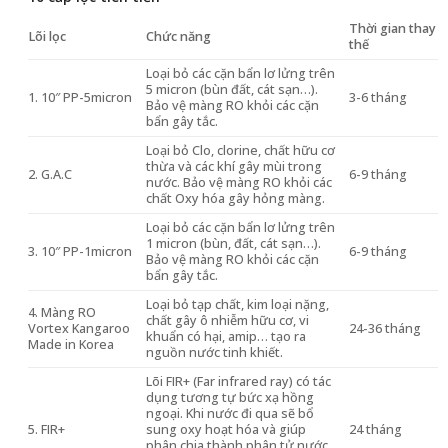
Thời gian thay
Lõi lọc
Chức năng
thế
Loại bỏ các cặn bẩn lơ lửng trên
5 micron (bùn đất, cát sạn…).
1. 10″ PP-5micron
3-6 tháng
Bảo vệ màng RO khỏi các cặn
bẩn gây tắc.
Loại bỏ Clo, clorine, chất hữu cơ
thừa và các khí gây mùi trong
2. G.A.C
6-9 tháng
nước. Bảo vệ màng RO khỏi các
chất Oxy hóa gây hỏng màng.
Loại bỏ các cặn bẩn lơ lửng trên
1 micron (bùn, đất, cát sạn…).
3. 10″ PP-1micron
6-9 tháng
Bảo vệ màng RO khỏi các cặn
bẩn gây tắc.
Loại bỏ tạp chất, kim loại nặng,
4. Màng RO
chất gây ô nhiễm hữu cơ, vi
Vortex Kangaroo
24-36 tháng
khuẩn có hại, amip… tạo ra
Made in Korea
nguồn nước tinh khiết.
Lõi FIR+ (Far infrared ray) có tác
dụng tương tự bức xạ hồng
ngoại. Khi nước đi qua sẽ bổ
5. FIR+
sung oxy hoạt hóa và giúp
24 tháng
phân chia thành phân tử nước