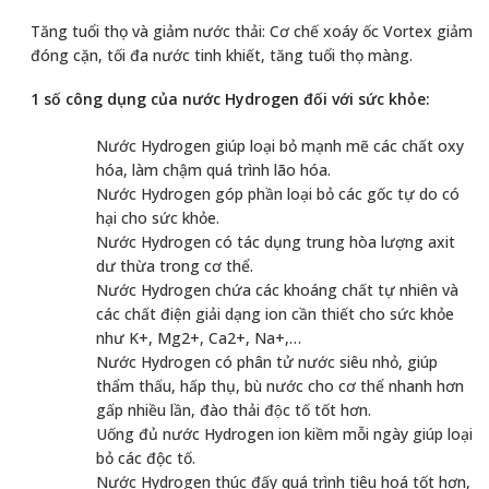
Tăng tuổi thọ và giảm nước thải: Cơ chế xoáy ốc Vortex giảm
đóng cặn, tối đa nước tinh khiết, tăng tuổi thọ màng.
1 số công dụng của nước Hydrogen đối với sức khỏe:
Nước Hydrogen giúp loại bỏ mạnh mẽ các chất oxy
hóa, làm chậm quá trình lão hóa.
Nước Hydrogen góp phần loại bỏ các gốc tự do có
hại cho sức khỏe.
Nước Hydrogen có tác dụng trung hòa lượng axit
dư thừa trong cơ thể.
Nước Hydrogen chứa các khoáng chất tự nhiên và
các chất điện giải dạng ion cần thiết cho sức khỏe
như K+, Mg2+, Ca2+, Na+,…
Nước Hydrogen có phân tử nước siêu nhỏ, giúp
thẩm thấu, hấp thụ, bù nước cho cơ thể nhanh hơn
gấp nhiều lần, đào thải độc tố tốt hơn.
Uống đủ nước Hydrogen ion kiềm mỗi ngày giúp loại
bỏ các độc tố.
Nước Hydrogen thúc đấy quá trình tiêu hoá tốt hơn,