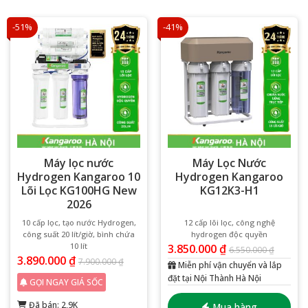
-51%
-41%
Máy lọc nước
Máy Lọc Nước
Hydrogen Kangaroo 10
Hydrogen Kangaroo
Lõi Lọc KG100HG New
KG12K3-H1
2026
10 cấp lọc, tạo nước Hydrogen,
12 cấp lõi lọc, công nghệ
công suất 20 lít/giờ, bình chứa
hydrogen độc quyền
10 lít
3.850.000
₫
6.550.000
₫
3.890.000
₫
7.900.000
₫
Miễn phí vận chuyển và lắp
đặt tại Nội Thành Hà Nội
GỌI NGAY GIÁ SỐC
Đã bán: 2,9K
Mua hàng