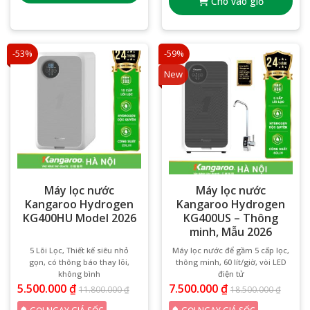
Cho vào giỏ
-53%
-59%
New
Máy lọc nước
Máy lọc nước
Kangaroo Hydrogen
Kangaroo Hydrogen
KG400HU Model 2026
KG400US – Thông
minh, Mẫu 2026
5 Lõi Lọc, Thiết kế siêu nhỏ
Máy lọc nước để gầm 5 cấp lọc,
gọn, có thông báo thay lõi,
thông minh, 60 lít/giờ, vòi LED
không bình
điện tử
5.500.000
₫
7.500.000
₫
11.800.000
₫
18.500.000
₫