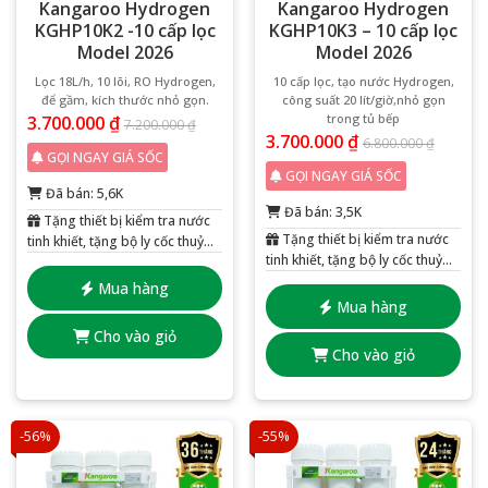
Kangaroo Hydrogen
Kangaroo Hydrogen
KGHP10K2 -10 cấp lọc
KGHP10K3 – 10 cấp lọc
Model 2026
Model 2026
Lọc 18L/h, 10 lõi, RO Hydrogen,
10 cấp lọc, tạo nước Hydrogen,
để gầm, kích thước nhỏ gọn.
công suất 20 lít/giờ,nhỏ gọn
trong tủ bếp
3.700.000
₫
7.200.000
₫
3.700.000
₫
6.800.000
₫
GỌI NGAY GIÁ SỐC
GỌI NGAY GIÁ SỐC
Đã bán: 5,6K
Đã bán: 3,5K
Tặng thiết bị kiểm tra nước
Tặng thiết bị kiểm tra nước
tinh khiết, tặng bộ ly cốc thuỷ
tinh khiết, tặng bộ ly cốc thuỷ
tinh 6 chiếc
tinh 6 chiếc
Mua hàng
Mua hàng
Cho vào giỏ
Cho vào giỏ
-56%
-55%