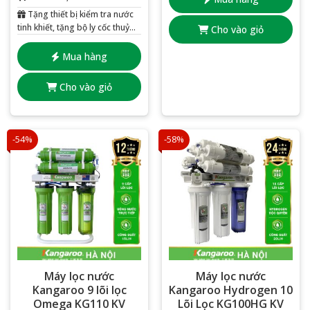
Tặng thiết bị kiểm tra nước
tinh khiết, tặng bộ ly cốc thuỷ
Cho vào giỏ
tinh 6 chiếc
Mua hàng
Cho vào giỏ
-54%
-58%
Máy lọc nước
Máy lọc nước
Kangaroo 9 lõi lọc
Kangaroo Hydrogen 10
Omega KG110 KV
Lõi Lọc KG100HG KV