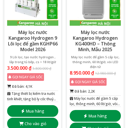
Máy lọc nước
Máy lọc nước
Kangaroo Hydrogen 9
Kangaroo Hydrogen
Lõi lọc để gầm KGHP66
KG400HD – Thông
Model 2026
Minh, Mẫu 2025
9 Lõi lọc, tạo nước hydrogen ,
Máy lọc nước để gầm 5 cấp lọc,
lắp trong tủ bếp, cs > 18 lít/giờ
thông minh, 60 lít/giờ, vòi LED
điện tử
3.500.000
₫
5.800.000
₫
8.950.000
₫
12.980.000
₫
GỌI NGAY GIÁ SỐC
GỌI NGAY GIÁ SỐC
Đã bán: 4,1K
Đã bán: 2,2K
Tặng thiết bị kiểm tra nước
Máy lọc nước để gầm 5 cấp
tinh khiết, tặng bộ ly cốc thuỷ
lọc, thông minh, 60 lít/giờ, vòi
tinh 6 chiếc
LED điện tử
Mua hàng
Mua hàng
Cho vào giỏ