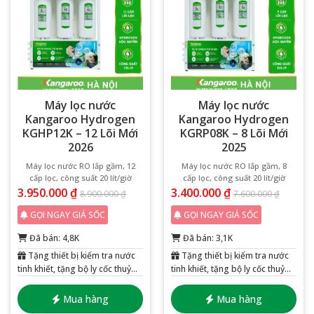
Máy lọc nước
Máy lọc nước
Kangaroo Hydrogen
Kangaroo Hydrogen
KGHP12K – 12 Lõi Mới
KGRP08K – 8 Lõi Mới
2026
2025
Máy lọc nước RO lắp gầm, 12
Máy lọc nước RO lắp gầm, 8
cấp lọc, công suất 20 lít/giờ
cấp lọc, công suất 20 lít/giờ
3.950.000
₫
3.400.000
₫
8.900.000
₫
7.600.000
₫
GỌI NGAY GIÁ SỐC
GỌI NGAY GIÁ SỐC
Đã bán: 4,8K
Đã bán: 3,1K
Tặng thiết bị kiểm tra nước
Tặng thiết bị kiểm tra nước
tinh khiết, tặng bộ ly cốc thuỷ
tinh khiết, tặng bộ ly cốc thuỷ
tinh 6 chiếc
tinh 6 chiếc
Mua hàng
Mua hàng