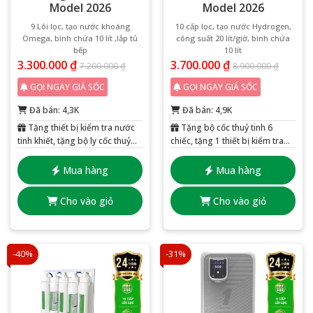
Model 2026
Model 2026
9 Lõi lọc, tạo nước khoáng
10 cấp lọc, tạo nước Hydrogen,
Omega, bình chứa 10 lít ,lắp tủ
công suất 20 lít/giờ, bình chứa
bếp
10 lít
3.300.000
₫
3.700.000
₫
7.200.000
₫
8.900.000
₫
GỌI NGAY GIÁ SỐC
GỌI NGAY GIÁ SỐC
Đã bán: 4,3K
Đã bán: 4,9K
Tặng thiết bị kiểm tra nước
Tặng bộ cốc thuỷ tinh 6
tinh khiết, tặng bộ ly cốc thuỷ
chiếc, tặng 1 thiết bị kiểm tra
tinh 6 chiếc
nước tinh khiết
Mua hàng
Mua hàng
Cho vào giỏ
Cho vào giỏ
-40%
-31%