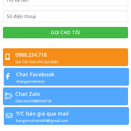
0988.234.718
Giá Tốt Hơn Khi Gọi Điện
Chat Facebook
/Kangaroohanoi
Chat Zalo
Zalo.me/0988234718
Y/C báo giá qua mail
kangaroohanoi84@gmail.com