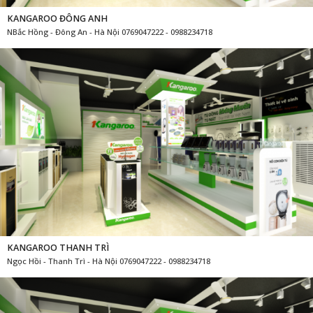
KANGAROO THANH TRÌ
Ngọc Hồi - Thanh Trì - Hà Nội 0769047222 - 0988234718
KANGAROO SÓC SƠN
thị trấn Sóc Sơn - Huyện Sóc Sơn - Hà Nội 0769047222 - 0988234718