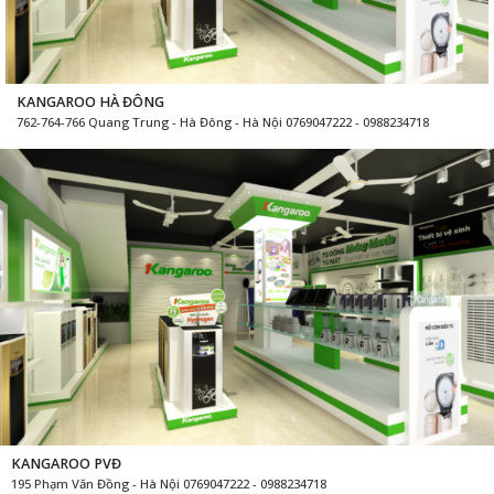
KANGAROO PVĐ
195 Phạm Văn Đồng - Hà Nội 0769047222 - 0988234718
KANGAROO HCM
411 Nguyễn Văn Luông - Hồ Chí Minh 0769047222 - 0988234718