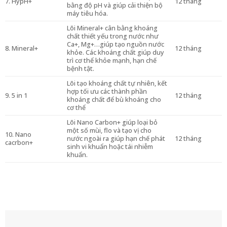
7. HypH+
12 tháng
bằng độ pH và giúp cải thiện bộ
máy tiêu hóa.
Lõi Mineral+ cân bằng khoáng
chất thiết yếu trong nước như
Ca+, Mg+…giúp tạo nguồn nước
8. Mineral+
12 tháng
khỏe. Các khoáng chất giúp duy
trì cơ thể khỏe mạnh, hạn chế
bệnh tật.
Lõi tạo khoáng chất tự nhiên, kết
hợp tối ưu các thành phần
9. 5 in 1
12 tháng
khoáng chất để bù khoáng cho
cơ thể
Lõi Nano Carbon+ giúp loại bỏ
một số mùi, flo và tạo vị cho
10. Nano
nước ngoài ra giúp hạn chế phát
12 tháng
cacrbon+
sinh vi khuẩn hoặc tái nhiễm
khuẩn.