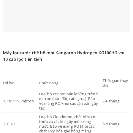
Máy lọc nước thế hệ mới Kangaroo Hydrogen KG100HG với
10 cấp lọc tiên tiến
Thời gian thay
Lõi lọc
Chức năng
thế
Loại bỏ các cặn bẩn lơ lửng trên 5
micron (bùn đất, cát sạn…). Bảo
1. 10″ PP-5micron
3-6 tháng
vệ màng RO khỏi các cặn bẩn gây
tắc.
Loại bỏ Clo, clorine, chất hữu cơ
thừa và các khí gây mùi trong
2. G.A.C
6-9 tháng
nước. Bảo vệ màng RO khỏi các
chất Oxy hóa gây hỏng màng.