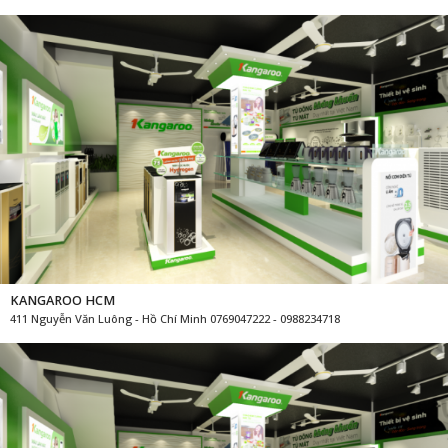
KANGAROO ĐỐNG ĐA
Tây Sơn - Đống Đa - Hà Nội 0769047222 - 0988234718