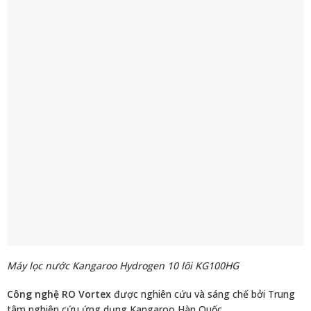
Máy lọc nước Kangaroo Hydrogen 10 lõi KG100HG
Công nghệ RO Vortex
được nghiên cứu và sáng chế bởi Trung
tâm nghiên cứu ứng dụng Kangaroo Hàn Quốc.
Tạo dòng chảy xoáy quanh trục giúp giảm đóng cặn bề mặt
màng, tăng thời gian lưu hơn 4 lần, nâng hiệu suất lọc đến 75%,
tăng tuổi thọ màng lọc và các bộ phận của máy hơn so với thông
thường.
Lọc RO thông thường:
Nhược điểm: dòng chảy dọc trục, thời gian lưu ngắn, lượng nước
thải lớn, hiệu quả lọc thấp, tốn năng lượng và thể tích nước lọc.
Lọc RO Vortex Kangaroo:
Ưu điểm: Tăng lưu lượng nước, nước phân bổ dọc thân màng,
tối đa hóa hiệu suất lọc
Tăng tuổi thọ và giảm nước thải: Cơ chế xoáy ốc Vortex giảm