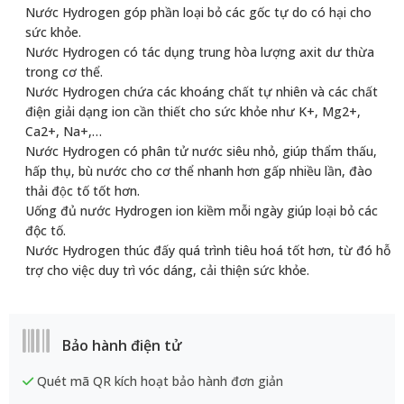
Bảo hành điện tử
Quét mã QR kích hoạt bảo hành đơn giản
Tra cứu thời hạn bảo hành dễ dàng qua App
Gửi yêu cầu bảo hành dễ dàng, nhanh chóng, thuận tiện
Chính sách bảo hành
Thời hạn bảo hành là 12 tháng hoặc 24 tháng
Tem phải còn nguyên vẹn, không rách rời, tẩy xóa
Với Hơn 500 điểm bảo hành trên toàn quốc