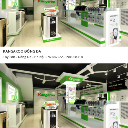
KANGAROO BA ĐÌNH
Đội Cấn - Ba Đình - Hà Nội 0769047222 - 0988234718