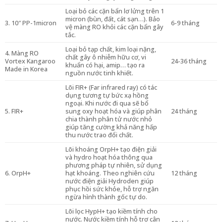
Loại bỏ các cặn bẩn lơ lửng trên 1
micron (bùn, đất, cát sạn…). Bảo
3. 10″ PP-1micron
6-9 tháng
vệ màng RO khỏi các cặn bẩn gây
tắc.
Loại bỏ tạp chất, kim loại nặng,
4. Màng RO
chất gây ô nhiễm hữu cơ, vi
Vortex Kangaroo
24-36 tháng
khuẩn có hại, amip… tạo ra
Made in Korea
nguồn nước tinh khiết.
Lõi FIR+ (Far infrared ray) có tác
dụng tương tự bức xạ hồng
ngoại. Khi nước đi qua sẽ bổ
5. FIR+
sung oxy hoạt hóa và giúp phân
24 tháng
chia thành phân tử nước nhỏ
giúp tăng cường khả năng hấp
thu nước trao đổi chất.
Lõi khoáng OrpH+ tạo điện giải
và hydro hoạt hóa thông qua
phương pháp tự nhiên, sử dụng
6. OrpH+
hạt khoáng. Theo nghiên cứu
12 tháng
nước điện giải Hydroden giúp
phục hồi sức khỏe, hỗ trợ ngăn
ngừa hình thành gốc tự do.
Lõi lọc HypH+ tạo kiềm tính cho
nước. Nước kiềm tính hỗ trợ cân