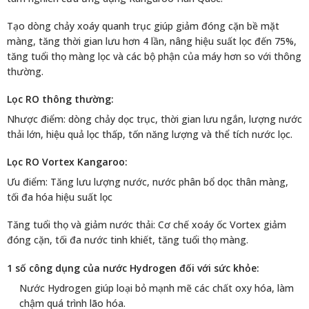
đóng cặn, tối đa nước tinh khiết, tăng tuổi thọ màng.
1 số công dụng của nước Hydrogen đối với sức khỏe:
Nước Hydrogen giúp loại bỏ mạnh mẽ các chất oxy hóa, làm
chậm quá trình lão hóa.
Nước Hydrogen góp phần loại bỏ các gốc tự do có hại cho
sức khỏe.
Nước Hydrogen có tác dụng trung hòa lượng axit dư thừa
trong cơ thể.
Nước Hydrogen chứa các khoáng chất tự nhiên và các chất
điện giải dạng ion cần thiết cho sức khỏe như K+, Mg2+,
Ca2+, Na+,…
Nước Hydrogen có phân tử nước siêu nhỏ, giúp thẩm thấu,
hấp thụ, bù nước cho cơ thể nhanh hơn gấp nhiều lần, đào
thải độc tố tốt hơn.
Uống đủ nước Hydrogen ion kiềm mỗi ngày giúp loại bỏ các
độc tố.
Nước Hydrogen thúc đấy quá trình tiêu hoá tốt hơn, từ đó hỗ
trợ cho việc duy trì vóc dáng, cải thiện sức khỏe.