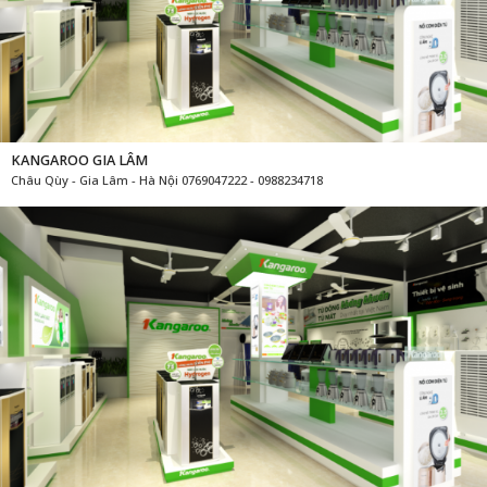
KANGAROO ĐÔNG ANH
NBắc Hồng - Đông An - Hà Nội 0769047222 - 0988234718