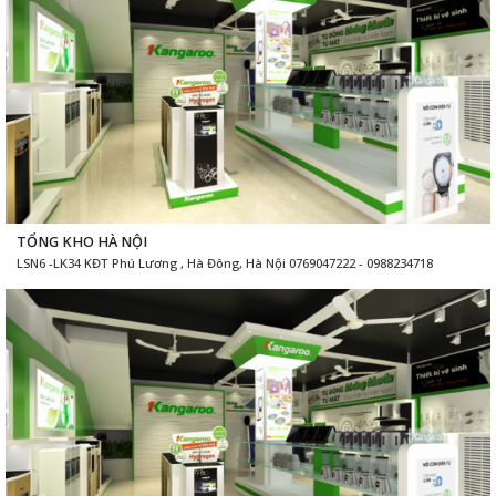
KANGAROO HÀ ĐÔNG
762-764-766 Quang Trung - Hà Đông - Hà Nội 0769047222 - 0988234718