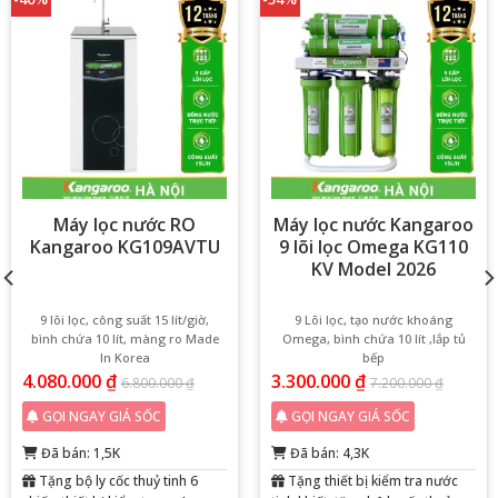
4.080.000
₫
3.300.000
₫
6.800.000
₫
7.200.000
₫
GỌI NGAY GIÁ SỐC
GỌI NGAY GIÁ SỐC
Đã bán: 1,5K
Đã bán: 4,3K
Tặng bộ ly cốc thuỷ tinh 6
Tặng thiết bị kiểm tra nước
chiếc, thiết bị kiểm tra nước, mã
tinh khiết, tặng bộ ly cốc thuỷ
giảm giá 10%
tinh 6 chiếc
Mua hàng
Mua hàng
Cho vào giỏ
Cho vào giỏ
DANH SÁCH CHUỖI SHOWROOM KANGAROO