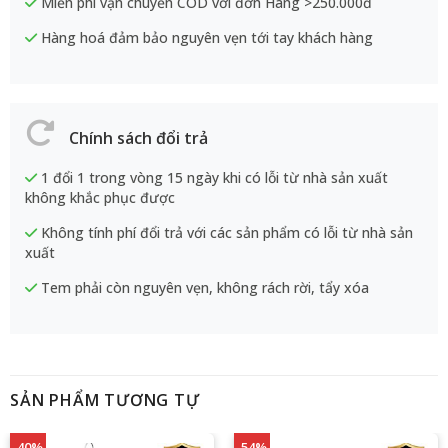
SẢN PHẨM TƯƠNG TỰ
-40%
-54%
Máy lọc nước RO
Máy lọc nước Kangaroo
Kangaroo KG109AVTU
9 lõi lọc Omega KG110
KV Model 2026
9 lõi lọc, công suất 15 lít/giờ,
9 Lõi lọc, tạo nước khoáng
bình chứa 10 lít, màng ro Made
Omega, bình chứa 10 lít ,lắp tủ
In Korea
bếp