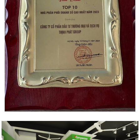
TỔNG KHO HÀ NỘI
LSN6 -LK34 KĐT Phú Lương , Hà Đông, Hà Nội 0769047222 - 0988234718