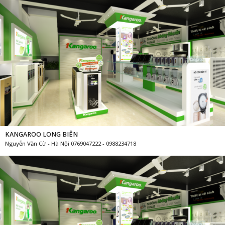
KANGAROO GIA LÂM
Châu Qùy - Gia Lâm - Hà Nội 0769047222 - 0988234718