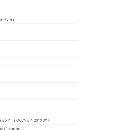
in Korea
a Bộ Y Tế QCVN 6-1:2010 BYT
dây cấp nước …