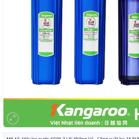
Mô tả:
Máy lọc nước KG09 7 Lõi Không Vỏ , Công suất lọc 15 lit/