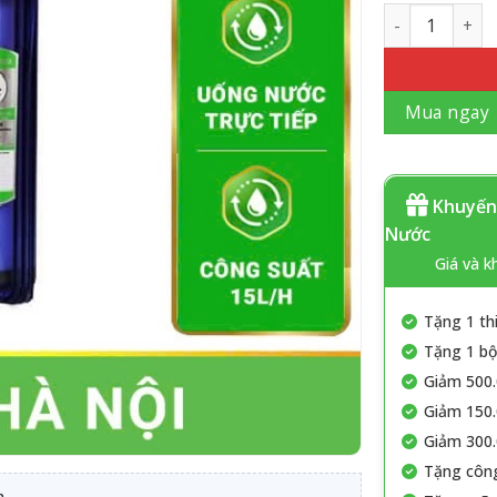
Số lượng
Mua ngay
Khuyến 
Nước
Giá và k
Tặng 1 th
Tặng 1 bộ 
Giảm 500.
Giảm 150.
Giảm 300.
Tặng công
h