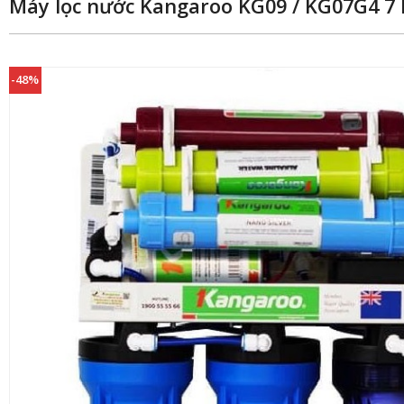
Máy lọc nước Kangaroo KG09 / KG07G4 7 
-48%