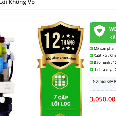
Lõi Không Vỏ
WE
Kê
Mã sản phẩm
Xuất xứ : Ch
Bảo hành : 1
Tình trạng :
Nơi nào
GIÁ 
3.050.0