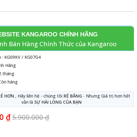
BSITE KANGAROO CHÍNH HÃNG
nh Bán Hàng Chính Thức của Kangaroo
 : KG09KV / KG07G4
ính Hãng
2 tháng
 Còn hàng
RẺ HƠN
, Hãy liên hệ - chúng tôi
RẺ BẰNG
- Nhưng Giá trị hơn hết
vẫn là
SỰ HÀI LÒNG CỦA BẠN
00
₫
5.900.000
₫