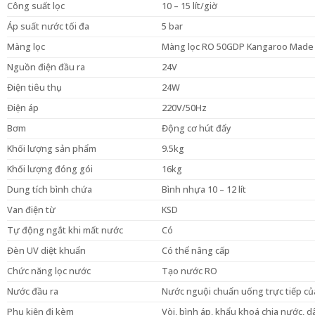
Công suất lọc
10 – 15 lít/giờ
Áp suất nước tối đa
5 bar
Màng lọc
Màng lọc RO 50GDP Kangaroo Made 
Nguồn điện đầu ra
24V
Điện tiêu thụ
24W
Điện áp
220V/50Hz
Bơm
Động cơ hút đẩy
Khối lượng sản phẩm
9.5kg
Khối lượng đóng gói
16kg
Dung tích bình chứa
Bình nhựa 10 – 12 lít
Van điện từ
KSD
Tự động ngắt khi mất nước
Có
Đèn UV diệt khuẩn
Có thể nâng cấp
Chức năng lọc nước
Tạo nước RO
Nước đầu ra
Nước nguội chuẩn uống trực tiếp củ
Phụ kiện đi kèm
Vòi, bình áp, khẩu khoá chia nước, 