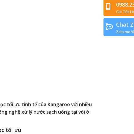
0988.2
Giá Tốt H
Chat Z
Zalo.me/
lọc tối ưu tinh tế của Kangaroo với nhiều
công nghệ xử lý nước sạch uống tại vòi ở
c tối ưu