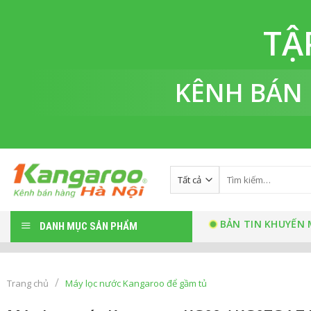
Bỏ
qua
TẬ
nội
dung
KÊNH BÁN
Tìm
kiếm:
BẢN TIN KHUYẾN 
DANH MỤC SẢN PHẨM
/
Trang chủ
Máy lọc nước Kangaroo để gầm tủ