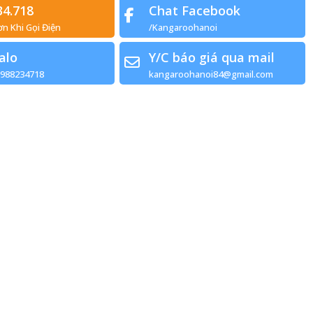
34.718
Chat Facebook
ơn Khi Gọi Điện
/Kangaroohanoi
alo
Y/C báo giá qua mail
0988234718
kangaroohanoi84@gmail.com