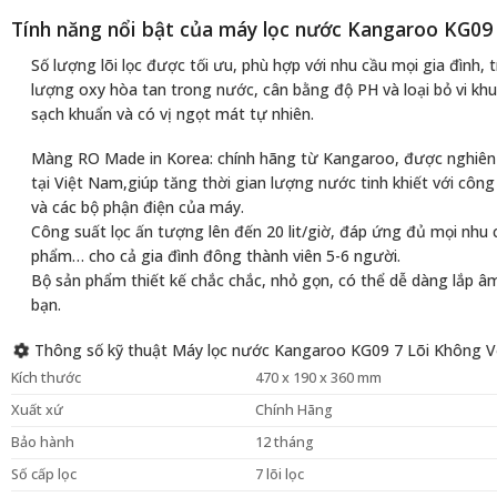
Tính năng nổi bật của máy lọc nước Kangaroo KG09
Số lượng lõi lọc được tối ưu, phù hợp với nhu cầu mọi gia đình, 
lượng oxy hòa tan trong nước, cân bằng độ PH và loại bỏ vi khu
sạch khuẩn và có vị ngọt mát tự nhiên.
Màng RO Made in Korea: chính hãng từ Kangaroo, được nghiên 
tại Việt Nam,giúp tăng thời gian lượng nước tinh khiết với công 
và các bộ phận điện của máy.
Công suất lọc ấn tượng lên đến 20 lit/giờ, đáp ứng đủ mọi nhu c
phẩm… cho cả gia đình đông thành viên 5-6 người.
Bộ sản phẩm thiết kế chắc chắc, nhỏ gọn, có thể dễ dàng lắp âm
bạn.
Thông số kỹ thuật Máy lọc nước Kangaroo KG09 7 Lõi Không V
Kích thước
470 x 190 x 360 mm
Xuất xứ
Chính Hãng
Bảo hành
12 tháng
Số cấp lọc
7 lõi lọc