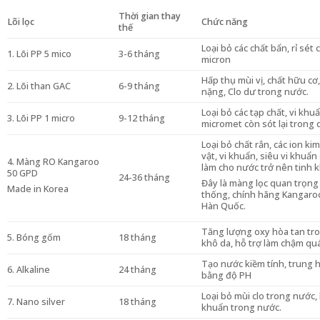
Thời gian thay
Lõi lọc
Chức năng
thế
Loại bỏ các chất bẩn, rỉ sét
1. Lõi PP 5 mico
3-6 tháng
micron
Hấp thụ mùi vị, chất hữu cơ,
2. Lõi than GAC
6-9 tháng
nặng, Clo dư trong nước.
Loại bỏ các tạp chất, vi khu
3. Lõi PP 1 micro
9-12 tháng
micromet còn sót lại trong q
Loại bỏ chất rắn, các ion kim
vật, vi khuẩn, siêu vi khuẩn
4. Màng RO Kangaroo
làm cho nước trở nên tinh k
50 GPD
24-36 tháng
Đây là màng lọc quan trọng
Made in Korea
thống, chính hãng Kangaroo
Hàn Quốc.
Tăng lượng oxy hòa tan tr
5. Bóng gốm
18 tháng
khô da, hỗ trợ làm chậm quá
Tạo nước kiềm tính, trung h
6. Alkaline
24 tháng
bằng độ PH
Loại bỏ mùi clo trong nước,
7. Nano silver
18 tháng
khuẩn trong nước.