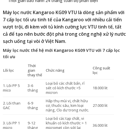
Thời gian bảo hành 24 tháng toàn bộ phần điện
Máy lọc nước Kangaroo
KG09 VTU
là dòng sản phẩm với
7 cấp lọc tối ưu tinh tế của Kangaroo với nhiều cải tiến
vượt trội, đi kèm với tủ kính cường lực VTU tinh tế, tất
cả để tạo nên bước đột phá trong công nghệ xử lý nước
sạch uống tại vòi ở Việt Nam.
Máy lọc nước thế hệ mới Kangaroo KG09 VTU với 7 cấp lọc
tối ưu
Thời
Công suất
Lõi lọc
gian
Chức năng
lọc
thay thế
Loại bỏ các chất bẩn, rỉ
1. Lõi PP 5
3-6
sét có kích thước >5
18.000 lit
mico
tháng
micron
Hấp thụ mùi vị, chất hữu
2. Lõi than
6-9
cơ, thuốc sâu, kim loại
27.000 lit
GAC
tháng
nặng, Clo dư trong nước.
Loại bỏ các tạp chất, vi
3. Lõi PP 1
9-12
khuẩn có kích thước > 1
36.000 lit
micro
tháng
micromet còn sót lại