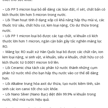
– Lõi PP 5 micron loại bỏ dễ dàng các bùn đất, rỉ sét, chất bẩn có
kích thước lớn hơn 5 micron trong nước.
– Lõi Than hoạt tính ở dạng xốp có khả năng hấp thụ mùi vị, các
thuốc trừ sâu, chất hữu cơ, kim loại nặng, Clo dư thừa trong
nước.
– Lõi PP 1 micron loại bỏ được các tạp chất, vi khuẩn có kích
thước lớn hơn 1 micron, ngăn cặn bẩn gây tắc nghẽn màng lọc
RO.
– Màng lọc RO xuất xứ Hàn Quốc loại bỏ được các chất rắn, ion
kim loại nặng, vi sinh vật, vi khuẩn, siêu vi khuẩn, chất hữu cơ có
kích thước từ 0.0001 micron trở lên.
– Lõi Ceramic chia tách các phân tử nước thành những cụm
phân tử nước nhỏ cho bạn hấp thụ nước vào cơ thể dễ dàng
hơn.
– Lõi Alkaline trung hòa axit dư thừa, tạo nước kiềm tính, sản
sinh các ion canxi tốt cho sức khỏe.
– Lõi Nano Silver (Nano Bạc) diệt đến 99.9% vi khuẩn trong
nước, khử mùi nước hiệu quả.