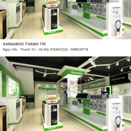
KANGAROO THANH TRÌ
Ngọc Hồi - Thanh Trì - Hà Nội 0769047222 - 0988234718