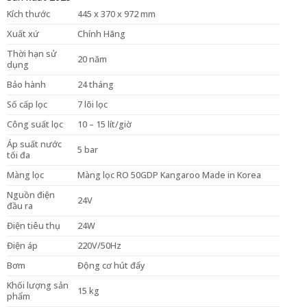
Kích thước
445 x 370 x 972 mm
Xuất xứ
Chính Hãng
Thời hạn sử
20 năm
dụng
Bảo hành
24 tháng
Số cấp lọc
7 lõi lọc
Công suất lọc
10 – 15 lít/giờ
Áp suất nước
5 bar
tối đa
Màng lọc
Màng lọc RO 50GDP Kangaroo Made in Korea
Nguồn điện
24V
đầu ra
Điện tiêu thụ
24W
Điện áp
220V/50Hz
Bơm
Động cơ hút đẩy
Khối lượng sản
15 kg
phẩm