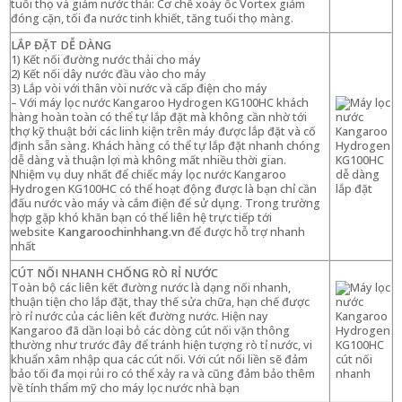
tuổi thọ và giảm nước thải: Cơ chế xoáy ốc Vortex giảm
đóng cặn, tối đa nước tinh khiết, tăng tuổi thọ màng.
LẮP ĐẶT DỄ DÀNG
1) Kết nối đường nước thải cho máy
2) Kết nối dây nước đầu vào cho máy
3) Lắp vòi với thân vòi nước và cấp điện cho máy
– Với máy lọc nước Kangaroo Hydrogen KG100HC khách
hàng hoàn toàn có thể tự lắp đặt mà không cần nhờ tới
thợ kỹ thuật bởi các linh kiện trên máy được lắp đặt và cố
định sẵn sàng. Khách hàng có thể tự lắp đặt nhanh chóng
dễ dàng và thuận lợi mà không mất nhiều thời gian.
Nhiệm vụ duy nhất để chiếc máy lọc nước Kangaroo
Hydrogen KG100HC có thể hoạt động được là bạn chỉ cần
đấu nước vào máy và cắm điện để sử dụng. Trong trường
hợp gặp khó khăn bạn có thể liên hệ trực tiếp tới
website
Kangaroochinhhang.vn
để được hỗ trợ nhanh
nhất
CÚT NỐI NHANH CHỐNG RÒ RỈ NƯỚC
Toàn bộ các liên kết đường nước là dạng nối nhanh,
thuận tiện cho lắp đặt, thay thế sửa chữa, hạn chế được
rò rỉ nước của các liên kết đường nước. Hiện nay
Kangaroo đã dần loại bỏ các dòng cút nối vặn thông
thường như trước đây để tránh hiện tượng rò tỉ nước, vi
khuẩn xâm nhập qua các cút nối. Với cút nối liền sẽ đảm
bảo tối đa mọi rủi ro có thể xảy ra và cũng đảm bảo thêm
về tính thẩm mỹ cho máy lọc nước nhà bạn