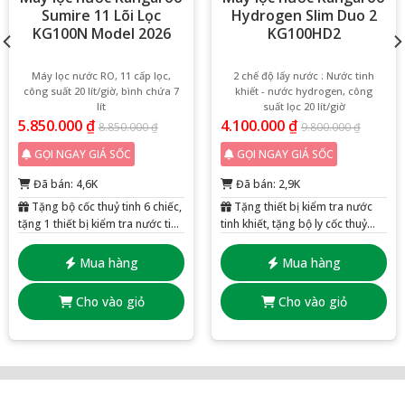
Sumire 11 Lõi Lọc
Hydrogen Slim Duo 2
KG100N Model 2026
KG100HD2
Máy lọc nước RO, 11 cấp lọc,
2 chế độ lấy nước : Nước tinh
công suất 20 lít/giờ, bình chứa 7
khiết - nước hydrogen, công
lít
suất lọc 20 lít/giờ
5.850.000
₫
4.100.000
₫
8.850.000
₫
9.800.000
₫
GỌI NGAY GIÁ SỐC
GỌI NGAY GIÁ SỐC
Đã bán: 4,6K
Đã bán: 2,9K
Tặng bộ cốc thuỷ tinh 6 chiếc,
Tặng thiết bị kiểm tra nước
tặng 1 thiết bị kiểm tra nước tinh
tinh khiết, tặng bộ ly cốc thuỷ
khiết
tinh 6 chiếc
Mua hàng
Mua hàng
Cho vào giỏ
Cho vào giỏ