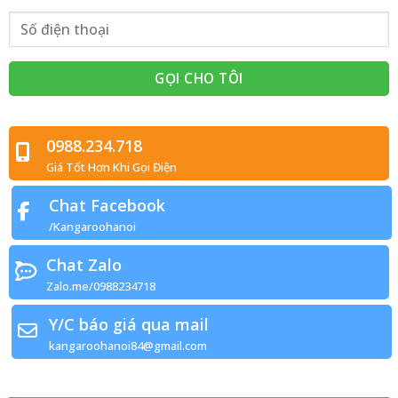
0988.234.718
Giá Tốt Hơn Khi Gọi Điện
Chat Facebook
/Kangaroohanoi
Chat Zalo
Zalo.me/0988234718
Y/C báo giá qua mail
kangaroohanoi84@gmail.com