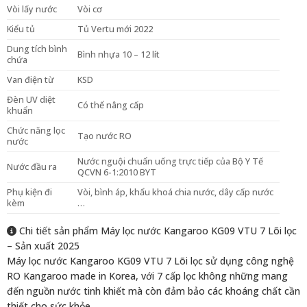
Vòi lấy nước
Vòi cơ
Kiểu tủ
Tủ Vertu mới 2022
Dung tích bình
Bình nhựa 10 – 12 lít
chứa
Van điện từ
KSD
Đèn UV diệt
Có thể nâng cấp
khuẩn
Chức năng lọc
Tạo nước RO
nước
Nước nguội chuẩn uống trực tiếp của Bộ Y Tế
Nước đầu ra
QCVN 6-1:2010 BYT
Phụ kiện đi
Vòi, bình áp, khẩu khoá chia nước, dây cấp nước
kèm
…
Chi tiết sản phẩm Máy lọc nước Kangaroo KG09 VTU 7 Lõi lọc
– Sản xuất 2025
Máy lọc nước Kangaroo KG09 VTU 7 Lõi lọc sử dụng công nghệ
RO Kangaroo made in Korea, với 7 cấp lọc không những mang
đến nguồn nước tinh khiết mà còn đảm bảo các khoáng chất cần
thiết cho sức khỏe.