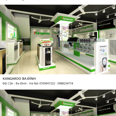
KANGAROO BA ĐÌNH
Đội Cấn - Ba Đình - Hà Nội 0769047222 - 0988234718