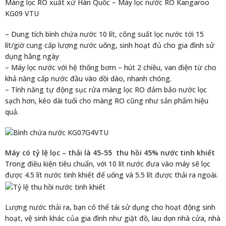
Màng lọc RO xuất xứ Hàn Quốc – Máy lọc nước RO Kangaroo
KG09 VTU
– Dung tích bình chứa nước 10 lít, công suất lọc nước tới 15
lít/giờ cung cấp lượng nước uống, sinh hoạt đủ cho gia đình sử
dụng hằng ngày
– Máy lọc nước với hệ thống bơm – hút 2 chiều, van điện từ cho
khả năng cấp nước đầu vào dồi dào, nhanh chóng.
– Tính năng tự động sục rửa màng lọc RO đảm bảo nước lọc
sạch hơn, kéo dài tuổi cho màng RO cũng như sản phẩm hiệu
quả.
Máy có tỷ lệ lọc – thải là 45-55 thu hồi 45% nước tinh khiết
Trong điều kiện tiêu chuẩn, với 10 lít nước đưa vào máy sẽ lọc
được 4.5 lít nước tinh khiết để uống và 5.5 lít được thải ra ngoài.
Lượng nước thải ra, bạn có thể tái sử dụng cho hoạt động sinh
hoạt, vệ sinh khác của gia đình như giặt đồ, lau dọn nhà cửa, nhà