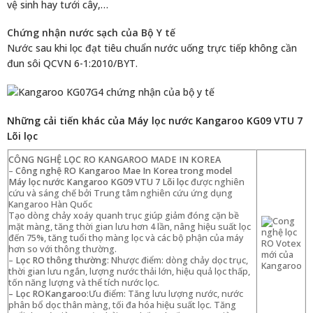
vệ sinh hay tưới cây,…
Chứng nhận nước sạch của Bộ Y tế
Nước sau khi lọc đạt tiêu chuẩn nước uống trực tiếp không cần
đun sôi QCVN 6-1:2010/BYT.
Những cải tiến khác của Máy lọc nước Kangaroo KG09 VTU 7
Lõi lọc
CÔNG NGHỆ LỌC RO KANGAROO MADE IN KOREA
–
Công nghệ RO Kangaroo Mae In Korea trong model
Máy lọc nước Kangaroo KG09 VTU 7 Lõi lọc
được nghiên
cứu và sáng chế bởi Trung tâm nghiên cứu ứng dụng
Kangaroo Hàn Quốc
Tạo dòng chảy xoáy quanh trục giúp giảm đóng cặn bề
mặt màng, tăng thời gian lưu hơn 4 lần, nâng hiệu suất lọc
đến 75%, tăng tuổi thọ màng lọc và các bộ phận của máy
hơn so với thông thường.
–
Lọc RO thông thường
: Nhược điểm: dòng chảy dọc trục,
thời gian lưu ngắn, lượng nước thải lớn, hiệu quả lọc thấp,
tốn năng lượng và thể tích nước lọc.
– Lọc ROKangaroo
:Ưu điểm: Tăng lưu lượng nước, nước
phân bổ dọc thân màng, tối đa hóa hiệu suất lọc. Tăng