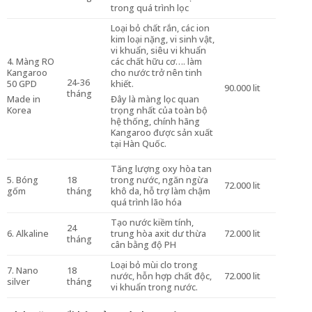
trong quá trình lọc
Loại bỏ chất rắn, các ion
kim loại nặng, vi sinh vật,
vi khuẩn, siêu vi khuẩn
4. Màng RO
các chất hữu cơ…. làm
Kangaroo
cho nước trở nên tinh
24-36
50 GPD
khiết.
90.000 lit
tháng
Made in
Đây là màng lọc quan
Korea
trọng nhất của toàn bộ
hệ thống, chính hãng
Kangaroo được sản xuất
tại Hàn Quốc.
Tăng lượng oxy hòa tan
5. Bóng
18
trong nước, ngăn ngừa
72.000 lit
gốm
tháng
khô da, hỗ trợ làm chậm
quá trình lão hóa
Tạo nước kiềm tính,
24
6. Alkaline
trung hòa axit dư thừa
72.000 lit
tháng
cân bằng độ PH
Loại bỏ mùi clo trong
7. Nano
18
nước, hỗn hợp chất độc,
72.000 lit
silver
tháng
vi khuẩn trong nước.