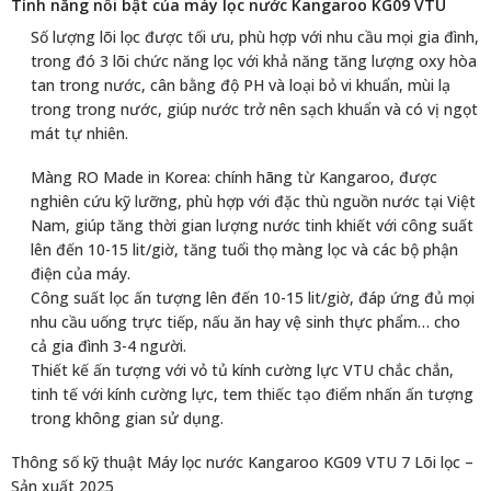
Tính năng nổi bật của máy lọc nước Kangaroo KG09 VTU
Số lượng lõi lọc được tối ưu, phù hợp với nhu cầu mọi gia đình,
trong đó 3 lõi chức năng lọc với khả năng tăng lượng oxy hòa
tan trong nước, cân bằng độ PH và loại bỏ vi khuẩn, mùi lạ
trong trong nước, giúp nước trở nên sạch khuẩn và có vị ngọt
mát tự nhiên.
Màng RO Made in Korea: chính hãng từ Kangaroo, được
nghiên cứu kỹ lưỡng, phù hợp với đặc thù nguồn nước tại Việt
Nam, giúp tăng thời gian lượng nước tinh khiết với công suất
lên đến 10-15 lit/giờ, tăng tuổi thọ màng lọc và các bộ phận
điện của máy.
Công suất lọc ấn tượng lên đến 10-15 lit/giờ, đáp ứng đủ mọi
nhu cầu uống trực tiếp, nấu ăn hay vệ sinh thực phẩm… cho
cả gia đình 3-4 người.
Thiết kế ấn tượng với vỏ tủ kính cường lực VTU chắc chắn,
tinh tế với kính cường lực, tem thiếc tạo điểm nhấn ấn tượng
trong không gian sử dụng.
Thông số kỹ thuật Máy lọc nước Kangaroo KG09 VTU 7 Lõi lọc –
Sản xuất 2025