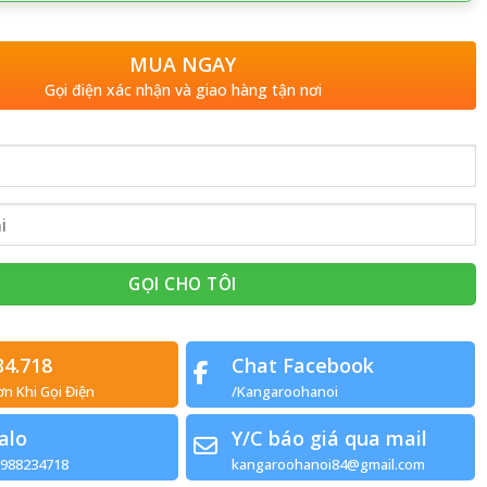
MUA NGAY
Gọi điện xác nhận và giao hàng tận nơi
34.718
Chat Facebook
ơn Khi Gọi Điện
/Kangaroohanoi
alo
Y/C báo giá qua mail
0988234718
kangaroohanoi84@gmail.com