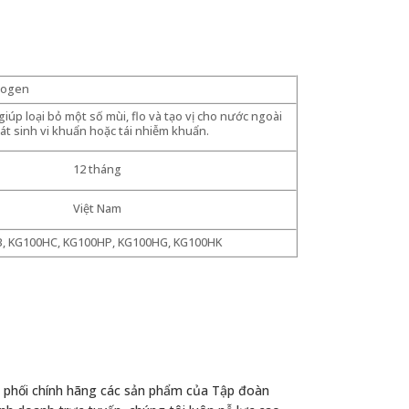
rogen
iúp loại bỏ một số mùi, flo và tạo vị cho nước ngoài
át sinh vi khuẩn hoặc tái nhiễm khuẩn.
12 tháng
Việt Nam
, KG100HC, KG100HP, KG100HG, KG100HK
n phối chính hãng các sản phẩm của Tập đoàn