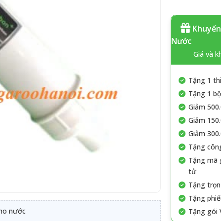
Khuyến 
Nước
Giá và k
Tặng 1 th
Tặng 1 bộ 
Giảm 500.
Giảm 150.
Giảm 300.
Tặng công
Tặng mã g
tử
Tặng trọn
Tặng phiế
cho nước
Tặng gói 