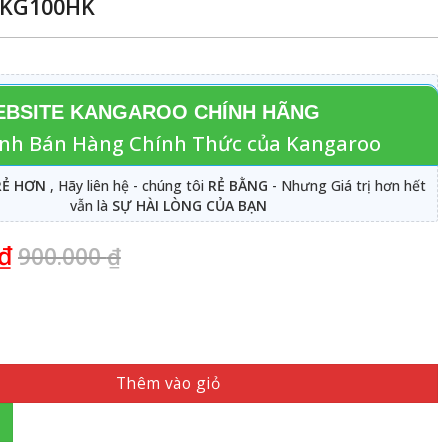
, KG100HK
BSITE KANGAROO CHÍNH HÃNG
nh Bán Hàng Chính Thức của Kangaroo
RẺ HƠN
, Hãy liên hệ - chúng tôi
RẺ BẰNG
- Nhưng Giá trị hơn hết
vẫn là
SỰ HÀI LÒNG CỦA BẠN
₫
900.000
₫
Thêm vào giỏ