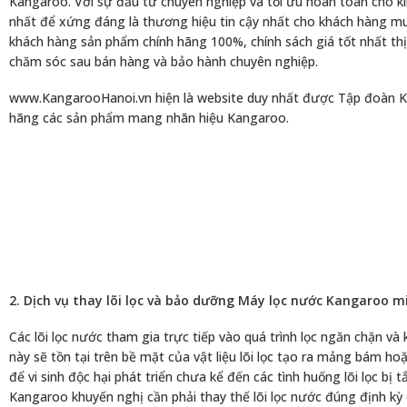
Kangaroo. Với sự đầu tư chuyên nghiệp và tối ưu hoàn toàn cho ki
nhất để xứng đáng là thương hiệu tin cậy nhất cho khách hàng m
khách hàng sản phẩm chính hãng 100%, chính sách giá tốt nhất thị 
chăm sóc sau bán hàng và bảo hành chuyên nghiệp.
www.KangarooHanoi.vn hiện là website duy nhất được Tập đoàn K
hãng các sản phẩm mang nhãn hiệu Kangaroo.
2. Dịch vụ thay lõi lọc và bảo dưỡng Máy lọc nước Kangaroo mi
Các lõi lọc nước tham gia trực tiếp vào quá trình lọc ngăn chặn và
này sẽ tồn tại trên bề mặt của vật liệu lõi lọc tạo ra mảng bám hoặ
để vi sinh độc hại phát triển chưa kể đến các tình huống lõi lọc bị t
Kangaroo khuyến nghị cần phải thay thế lõi lọc nước đúng định kỳ