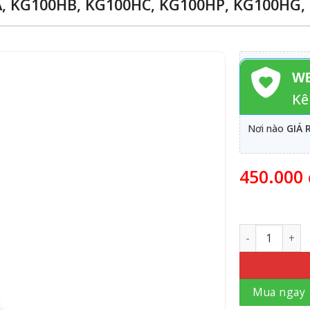
A, KG100HB, KG100HC, KG100HP, KG100HG
WE
Kê
Nơi nào
GIÁ 
450.000
Số lượng
Mua ngay