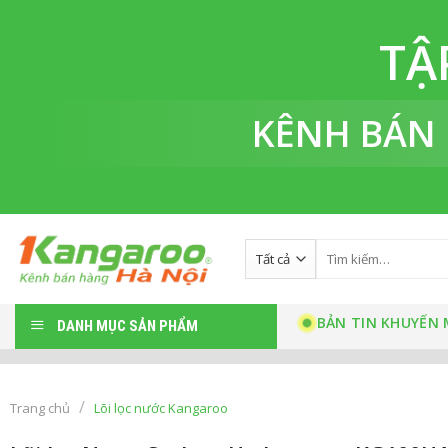
Bỏ
qua
TẬ
nội
dung
KÊNH BÁN
Tìm
kiếm:
BẢN TIN KHUYẾN 
DANH MỤC SẢN PHẨM
/
Trang chủ
Lõi lọc nước Kangaroo