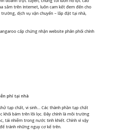
nh doanh trực tuyến, chúng tôi luôn nỗ lực cao
ua sắm trên Internet, luôn cam kết đem đến cho
trường, dịch vụ vận chuyển – lắp đặt tại nhà,
angaroo cấp chứng nhận website phân phối chính
ễn phí tại nhà
 khử tạp chất, vi sinh… Các thành phần tạp chất
c khối bám trên lõi lọc. Đây chính là môi trường
ắc, tái nhiễm trong nước tinh khiết. Chính vì vậy
 để tránh những nguy cơ kể trên.