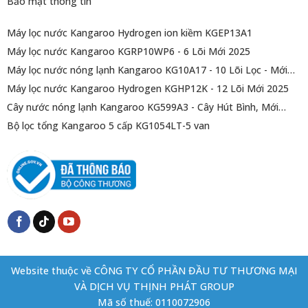
Bảo mật thông tin
Máy lọc nước Kangaroo Hydrogen ion kiềm KGEP13A1
Máy lọc nước Kangaroo KGRP10WP6 - 6 Lõi Mới 2025
Máy lọc nước nóng lạnh Kangaroo KG10A17 - 10 Lõi Lọc - Mới
2025
Máy lọc nước Kangaroo Hydrogen KGHP12K - 12 Lõi Mới 2025
Cây nước nóng lạnh Kangaroo KG599A3 - Cây Hút Bình, Mới
2025
Bộ lọc tổng Kangaroo 5 cấp KG1054LT-5 van
Website thuộc về CÔNG TY CỔ PHẦN ĐẦU TƯ THƯƠNG MẠI
VÀ DỊCH VỤ THỊNH PHÁT GROUP
Mã số thuế: 0110072906