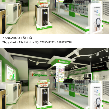
KANGAROO TÂY HỒ
Thụy Khuê - Tây Hồ - Hà Nội 0769047222 - 0988234718