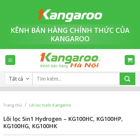
Bỏ
qua
nội
dung
KÊNH BÁN HÀNG
CHÍNH THỨC
CỦA
KANGAROO
Tìm
kiếm:
/
Trang chủ
Lõi lọc nước Kangaroo
Lõi lọc 5in1 Hydrogen – KG100HC, KG100HP,
KG100HG, KG100HK