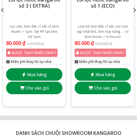
số 3 ( EXTRA)
số 1 (ECO)
Lọc cặn, bùn đất, rỉ sét có kích
Loại bỏ bùn đất, rỉ sét, các loại
thước > 1µm Sợi PP tạo khe
tạp chất thô, kim loại nặng … có
hở 1µm
kích thước > 5 micron
80.000
₫
80.000
₫
120.000
₫
120.000
₫
ĐƯỢC THAY NHIỀU NHẤT
ĐƯỢC THAY NHIỀU NHẤT
Miễn phí thay lõi tại nhà
Miễn phí thay lõi tại nhà
Mua hàng
Mua hàng
Cho vào giỏ
Cho vào giỏ
DANH SÁCH CHUỖI SHOWROOM KANGAROO