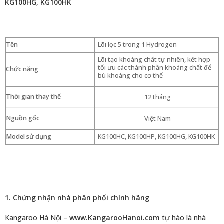
KG100HG, KG100HK
Tên
Lõi lọc 5 trong 1 Hydrogen
Lõi tạo khoáng chất tự nhiên, kết hợp
tối ưu các thành phần khoáng chất để
Chức năng
bù khoáng cho cơ thể
Thời gian thay thế
12 tháng
Nguồn gốc
Việt Nam
Model sử dụng
KG100HC, KG100HP, KG100HG, KG100HK
1. Chứng nhận nhà phân phối chính hãng
Kangaroo Hà Nội –
www.KangarooHanoi.com
tự hào là nhà