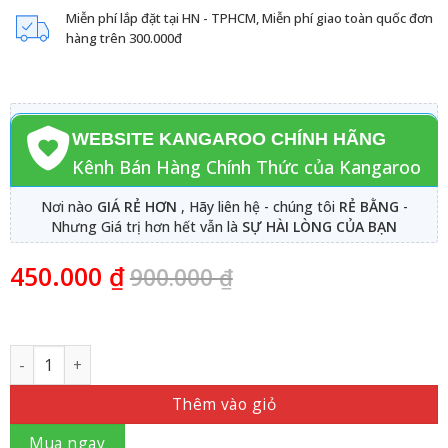
Miễn phí lắp đặt tại HN - TPHCM, Miễn phí giao toàn quốc đơn
hàng trên 300.000đ
WEBSITE KANGAROO CHÍNH HÃNG
Kênh Bán Hàng Chính Thức của Kangaroo
Nơi nào
GIÁ RẺ HƠN
, Hãy liên hệ - chúng tôi
RẺ BẰNG
-
Nhưng Giá trị hơn hết vẫn là
SỰ HÀI LÒNG CỦA BẠN
450.000
₫
900.000
₫
Số lượng
Thêm vào giỏ
Mua ngay