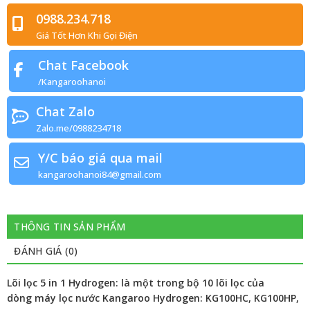
0988.234.718
Giá Tốt Hơn Khi Gọi Điện
Chat Facebook
/Kangaroohanoi
Chat Zalo
Zalo.me/0988234718
Y/C báo giá qua mail
kangaroohanoi84@gmail.com
THÔNG TIN SẢN PHẨM
ĐÁNH GIÁ (0)
Lõi lọc 5 in 1 Hydrogen: là một trong bộ 10 lõi lọc của
dòng máy lọc nước Kangaroo Hydrogen: KG100HC, KG100HP,