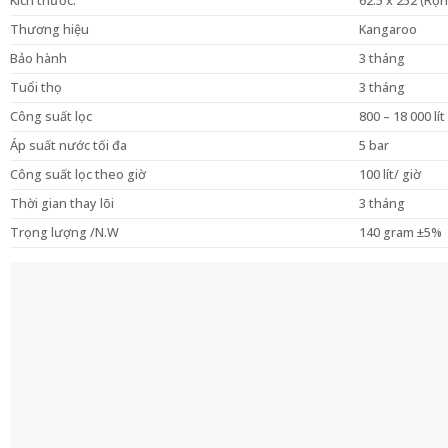
Kích thước:
62.5 x 252 (Rộ
Thương hiệu
Kangaroo
Bảo hành
3 tháng
Tuổi thọ
3 tháng
Công suất lọc
800 – 18 000 lít
Áp suất nước tối đa
5 bar
Công suất lọc theo giờ
100 lít/ giờ
Thời gian thay lõi
3 tháng
Trọng lượng /N.W
140 gram ±5%