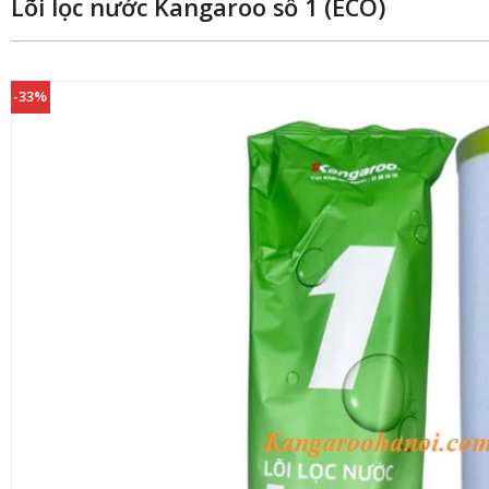
Lõi lọc nước Kangaroo số 1 (ECO)
-33%