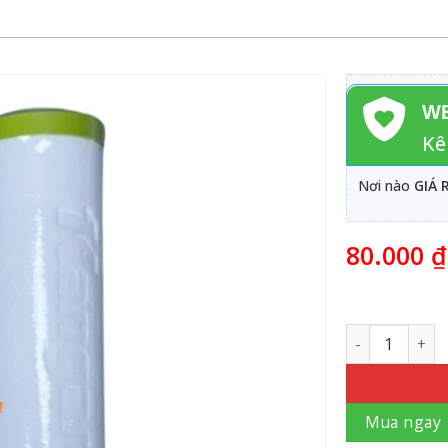
WE
Kê
Nơi nào
GIÁ 
80.000
₫
Số lượng
Mua ngay