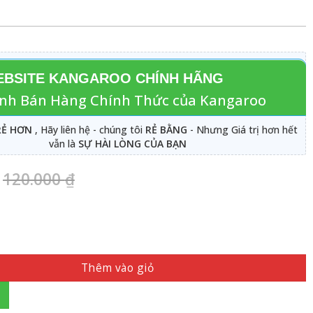
BSITE KANGAROO CHÍNH HÃNG
nh Bán Hàng Chính Thức của Kangaroo
RẺ HƠN
, Hãy liên hệ - chúng tôi
RẺ BẰNG
- Nhưng Giá trị hơn hết
vẫn là
SỰ HÀI LÒNG CỦA BẠN
120.000
₫
Thêm vào giỏ