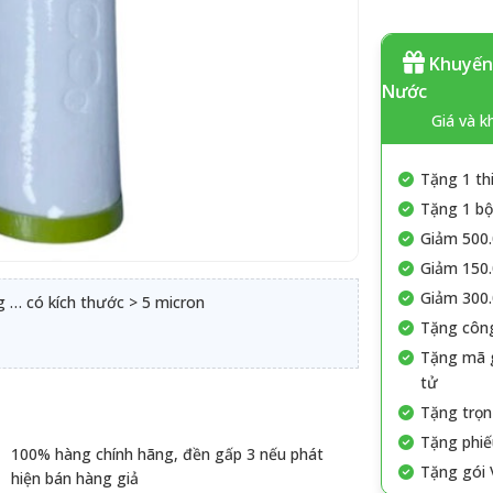
Khuyến 
Nước
Giá và k
Tặng 1 th
Tặng 1 bộ 
Giảm 500.
Giảm 150.
Giảm 300.
ng … có kích thước > 5 micron
Tặng công
Tặng mã g
tử
Tặng trọn
Tặng phiế
100% hàng chính hãng, đền gấp 3 nếu phát
Tặng gói 
hiện bán hàng giả