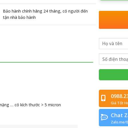
Bảo hành chính hãng 24 tháng, có người đến
tận nhà bảo hành
0988.2
Giá Tốt H
i nặng … có kích thước > 5 micron
Chat Z
Zalo.me/