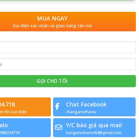
MUA NGAY
Gọi điện xác nhận và giao hàng tận nơi
34.718
Chat Facebook
ơn Khi Gọi Điện
/Kangaroohanoi
alo
Y/C báo giá qua mail
0988234718
kangaroohanoi84@gmail.com