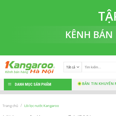
Bỏ
qua
TẬ
nội
dung
KÊNH BÁN
Tìm
kiếm:
BẢN TIN KHUYẾN 
DANH MỤC SẢN PHẨM
/
Trang chủ
Lõi lọc nước Kangaroo