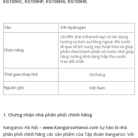
KG100HC, KG100HP, KG100HG, KG100HK.
Tên
FIR Hydrogen
Lõi FIR+ (Far infrared ray) có tác dụng
tương tự bức xạ hồng ngoại. Khi nước
đi qua sẽ bổ sung oxy hoạt hóa và giúp
Chức năng
phân chia thành phân tử nước nhỏ giúp
tăng cường khả năng hấp thu nước
trao đổi chất.
Thời gian thay thế
24 tháng
Nguồn gốc
Việt Nam
1. Chứng nhận nhà phân phối chính hãng
Kangaroo Hà Nội –
www.KangarooHanoi.com
tự hào là nhà
phân phối chính hãng các sản phẩm của Tập đoàn Kangaroo. Với