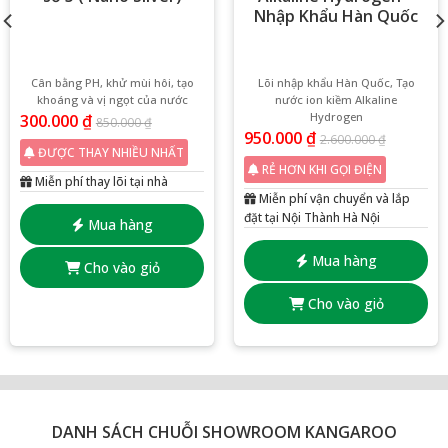
Nhập Khẩu Hàn Quốc
Cân bằng PH, khử mùi hôi, tạo
Lõi nhập khẩu Hàn Quốc, Tạo
khoáng và vị ngọt của nước
nước ion kiềm Alkaline
Hydrogen
300.000
₫
850.000
₫
950.000
₫
2.600.000
₫
ĐƯỢC THAY NHIỀU NHẤT
RẺ HƠN KHI GỌI ĐIỆN
Miễn phí thay lõi tại nhà
Miễn phí vận chuyển và lắp
đặt tại Nội Thành Hà Nội
Mua hàng
Mua hàng
Cho vào giỏ
Cho vào giỏ
DANH SÁCH CHUỖI SHOWROOM KANGAROO