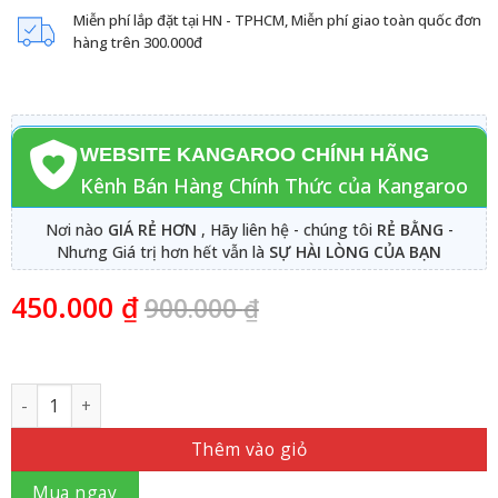
Miễn phí lắp đặt tại HN - TPHCM, Miễn phí giao toàn quốc đơn
hàng trên 300.000đ
WEBSITE KANGAROO CHÍNH HÃNG
Kênh Bán Hàng Chính Thức của Kangaroo
Nơi nào
GIÁ RẺ HƠN
, Hãy liên hệ - chúng tôi
RẺ BẰNG
-
Nhưng Giá trị hơn hết vẫn là
SỰ HÀI LÒNG CỦA BẠN
450.000
₫
900.000
₫
Số lượng
Thêm vào giỏ
Mua ngay