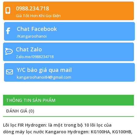
0988.234.718
Giá Tốt Hơn Khi Gọi Điện
Chat Facebook
/Kangaroohanoi
Chat Zalo
Zalo.me/0988234718
Y/C báo giá qua mail
kangaroohanoi84@gmail.com
THÔNG TIN SẢN PHẨM
ĐÁNH GIÁ (0)
Lõi lọc FIR Hydrogen: là một trong bộ 10 lõi lọc của
dòng máy lọc nước Kangaroo Hydrogen: KG100HA, KG100HB,