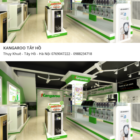
KANGAROO TÂY HỒ
Thụy Khuê - Tây Hồ - Hà Nội 0769047222 - 0988234718