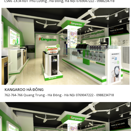
LSN6 -LK34 KĐT Phú Lương , Hà Đông, Hà Nội 0769047222 - 0988234718
KANGAROO HÀ ĐÔNG
762-764-766 Quang Trung - Hà Đông - Hà Nội 0769047222 - 0988234718