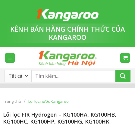
Bỏ
qua
nội
dung
KÊNH BÁN HÀNG
CHÍNH THỨC
CỦA
KANGAROO
Tìm
kiếm:
/
Trang chủ
Lõi lọc nước Kangaroo
Lõi lọc FIR Hydrogen – KG100HA, KG100HB,
KG100HC, KG100HP, KG100HG, KG100HK