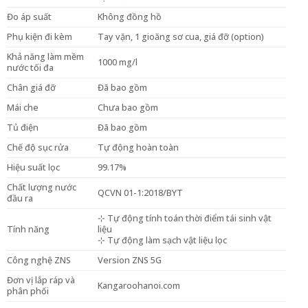
Đo áp suất
Không đồng hồ
Phụ kiện đi kèm
Tay vặn, 1 gioăng sơ cua, giá đỡ (option)
Khả năng làm mềm
1000 mg/l
nước tối đa
Chân giá đỡ
Đã bao gồm
Mái che
Chưa bao gồm
Tủ điện
Đã bao gồm
Chế độ sục rửa
Tự động hoàn toàn
Hiệu suất lọc
99.17%
Chất lượng nước
QCVN 01-1:2018/BYT
đầu ra
⊹ Tự động tính toán thời điểm tái sinh vật
Tính năng
liệu
⊹ Tự động làm sạch vật liệu lọc
Công nghệ ZNS
Version ZNS 5G
Đơn vị lắp ráp và
Kangaroohanoi.com
phân phối