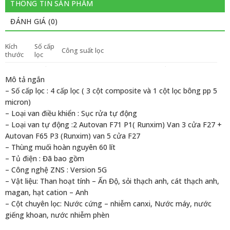
THÔNG TIN SẢN PHẨM
ĐÁNH GIÁ (0)
Kích
Số cấp
Công suất lọc
thước
lọc
4 cấp
1200 – 1500 lít/giờ ( Tuỳ thuộc chất lượng nước
Liên hệ
lọc
đầu vào và máy bơm)
Mô tả ngắn
– Số cấp lọc : 4 cấp lọc ( 3 cột composite và 1 cột lọc bông pp 5
micron)
– Loại van điều khiển : Sục rửa tự động
– Loại van tự động :2 Autovan F71 P1( Runxim) Van 3 cửa F27 +
Autovan F65 P3 (Runxim) van 5 cửa F27
– Thùng muối hoàn nguyên 60 lít
– Tủ điện : Đã bao gồm
– Công nghệ ZNS : Version 5G
– Vật liệu: Than hoạt tính – Ấn Độ, sỏi thạch anh, cát thạch anh,
magan, hạt cation – Anh
– Cột chuyên lọc: Nước cứng – nhiễm canxi, Nước máy, nước
giếng khoan, nước nhiễm phèn