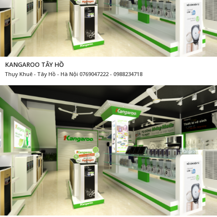
KANGAROO TÂY HỒ
Thụy Khuê - Tây Hồ - Hà Nội 0769047222 - 0988234718