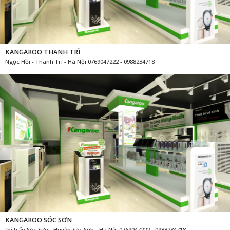
KANGAROO THANH TRÌ
Ngọc Hồi - Thanh Trì - Hà Nội 0769047222 - 0988234718
KANGAROO SÓC SƠN
thị trấn Sóc Sơn - Huyện Sóc Sơn - Hà Nội 0769047222 - 0988234718