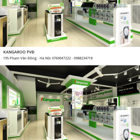
KANGAROO PVĐ
195 Phạm Văn Đồng - Hà Nội 0769047222 - 0988234718