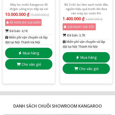
Máy lọc nước Kangaroo 50
Bộ 3 cốc lọc làm sạch nước đầu
lít/giờ ,uống trực tiếp tại vòi
nguồn hiệu quả trước khi đưa
vào máy lọc nước RO.
10.000.000
₫
15.800.000
₫
1.400.000
₫
2.800.000
₫
RẺ HƠN KHI GỌI ĐIỆN
GỌI NGAY GIÁ SỐC
Đã bán: 4,1K
Đã bán: 3,7K
Miễn phí vận chuyển và lắp
Miễn phí vận chuyển và lắp
đặt tại Nội Thành Hà Nội
đặt tại Nội Thành Hà Nội
Mua hàng
Mua hàng
Cho vào giỏ
Cho vào giỏ
DANH SÁCH CHUỖI SHOWROOM KANGAROO