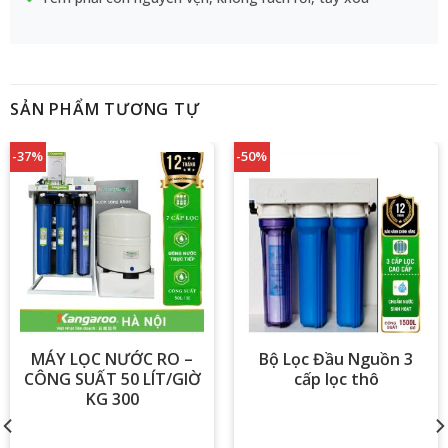
SẢN PHẨM TƯƠNG TỰ
-37%
-50%
MÁY LỌC NƯỚC RO –
Bộ Lọc Đầu Nguồn 3
CÔNG SUẤT 50 LÍT/GIỜ
cấp lọc thô
KG 300