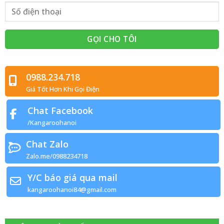
0988.234.718
Giá Tốt Hơn Khi Gọi Điện
Chat Facebook
/Kangaroohanoi
Chat Zalo
Zalo.me/0988234718
Y/C báo giá qua mail
kangaroohanoi84@gmail.com