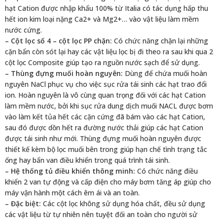
hạt Cation được nhập khẩu 100% từ Italia có tác dụng hấp thu
hết ion kim loại nặng Ca2+ và Mg2+… vào vật liệu làm mềm
nước cứng.
– Cột lọc số 4 – cột lọc PP chặn:
Có chức năng chặn lại những
cặn bẩn còn sót lại hay các vật liệu lọc bị đi theo ra sau khi qua 2
cột lọc Composite giúp tạo ra nguồn nước sạch để sử dụng.
– Thùng đựng muối hoàn nguyên:
Dùng để chứa muối hoàn
nguyên NaCl phục vụ cho việc sục rửa tái sinh các hạt trao đổi
ion. Hoàn nguyên là vô cùng quan trọng đối với các hạt Cation
làm mềm nước, bởi khi sục rửa dung dịch muối NACL được bơm
vào làm kết tủa hết các cặn cứng đã bám vào các hạt Cation,
sau đó được dồn hết ra đường nước thải giúp các hạt Cation
được tái sinh như mới. Thùng đựng muối hoàn nguyên được
thiết kế kèm bộ lọc muối bên trong giúp hạn chế tình trạng tắc
ống hay bẩn van điều khiển trong quá trình tái sinh.
– Hệ thống tủ điều khiển thông minh:
Có chức năng điều
khiển 2 van tự động và cấp điện cho máy bơm tăng áp giúp cho
máy vận hành một cách êm ái và an toàn.
– Đặc biệt:
Các cột lọc không sử dụng hóa chất, đều sử dụng
các vật liệu từ tự nhiên nên tuyệt đối an toàn cho người sử