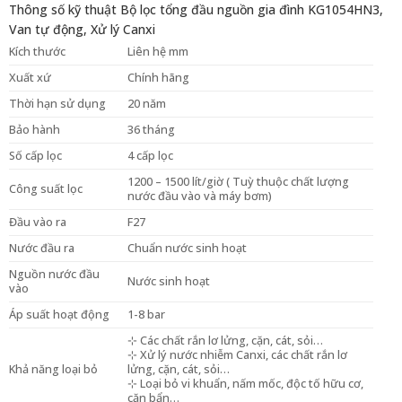
Thông số kỹ thuật Bộ lọc tổng đầu nguồn gia đình KG1054HN3,
Van tự động, Xử lý Canxi
Kích thước
Liên hệ mm
Xuất xứ
Chính hãng
Thời hạn sử dụng
20 năm
Bảo hành
36 tháng
Số cấp lọc
4 cấp lọc
1200 – 1500 lít/giờ ( Tuỳ thuộc chất lượng
Công suất lọc
nước đầu vào và máy bơm)
Đầu vào ra
F27
Nước đầu ra
Chuẩn nước sinh hoạt
Nguồn nước đầu
Nước sinh hoạt
vào
Áp suất hoạt động
1-8 bar
⊹ Các chất rắn lơ lửng, cặn, cát, sỏi…
⊹ Xử lý nước nhiễm Canxi, các chất rắn lơ
Khả năng loại bỏ
lửng, cặn, cát, sỏi…
⊹ Loại bỏ vi khuẩn, nấm mốc, độc tố hữu cơ,
cặn bẩn…