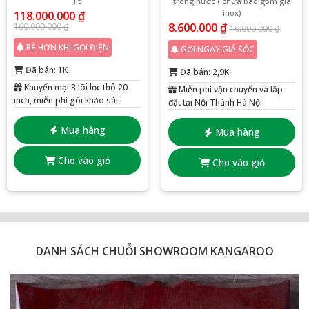
lít
trong nước ( chưa bao gồm giá
inox)
118.000.000
₫
8.600.000
₫
160.000.000
₫
16.000.000
₫
RẺ HƠN KHI GỌI ĐIỆN
GỌI NGAY GIÁ SỐC
Đã bán: 1K
Đã bán: 2,9K
Khuyến mại 3 lõi lọc thô 20
Miễn phí vận chuyển và lắp
inch, miễn phí gói khảo sát
đặt tại Nội Thành Hà Nội
Mua hàng
Mua hàng
Cho vào giỏ
Cho vào giỏ
DANH SÁCH CHUỖI SHOWROOM KANGAROO