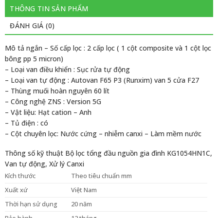
THÔNG TIN SẢN PHẨM
ĐÁNH GIÁ (0)
Mô tả ngắn
– Số cấp lọc : 2 cấp lọc ( 1 cột composite và 1 cột lọc
bông pp 5 micron)
– Loại van điều khiển : Sục rửa tự động
– Loại van tự động : Autovan F65 P3 (Runxim) van 5 cửa F27
– Thùng muối hoàn nguyên 60 lít
– Công nghệ ZNS : Version 5G
– Vật liệu: Hạt cation – Anh
– Tủ điện : có
– Cột chuyên lọc: Nước cứng – nhiễm canxi – Làm mềm nước
Thông số kỹ thuật Bộ lọc tổng đầu nguồn gia đình KG1054HN1C,
Van tự động, Xử lý Canxi
Kích thước
Theo tiêu chuẩn mm
Xuất xứ
Việt Nam
Thời hạn sử dụng
20 năm