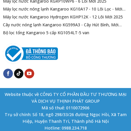
Máy lọc nước Kangaroo KGRP10WP6 - 6 Lõi Mới 2025
Máy lọc nước nóng lạnh Kangaroo KG10A17 - 10 Lõi Lọc - Mới
2025
Máy lọc nước Kangaroo Hydrogen KGHP12K - 12 Lõi Mới 2025
Cây nước nóng lạnh Kangaroo KG599A3 - Cây Hút Bình, Mới
2025
Bộ lọc tổng Kangaroo 5 cấp KG1054LT-5 van
Website thuộc về CÔNG TY CỔ PHẦN ĐẦU TƯ THƯƠNG MẠI
VÀ DỊCH VỤ THỊNH PHÁT GROUP
Mã số thuế: 0110072906
Trụ sở chính: Số 18, ngõ 298/33/26 đường Ngọc Hồi, Xã Tam
Hiệp, Huyện Thanh Trì, Thành phố Hà Nội
Hotline: 0988.234.718