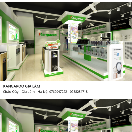
KANGAROO GIA LÂM
Châu Qùy - Gia Lâm - Hà Nội 0769047222 - 0988234718