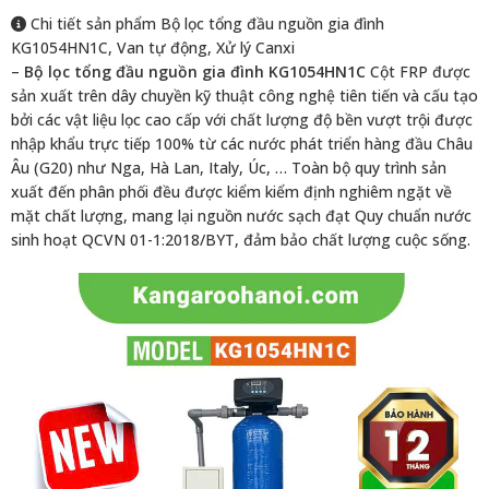
Chi tiết sản phẩm Bộ lọc tổng đầu nguồn gia đình
⊹ Tự động tính toán thời điểm tái sinh vật liệu
Tính năng
⊹ Tự động làm sạch vật liệu lọc
KG1054HN1C, Van tự động, Xử lý Canxi
–
Bộ lọc tổng đầu nguồn gia đình KG1054HN1C
Cột FRP được
Công nghệ ZNS
Version ZNS 5G
sản xuất trên dây chuyền kỹ thuật công nghệ tiên tiến và cấu tạo
Đơn vị lắp ráp và
Kangaroohanoi.com
bởi các vật liệu lọc cao cấp với chất lượng độ bền vượt trội được
phân phối
nhập khẩu trực tiếp 100% từ các nước phát triển hàng đầu Châu
Âu (G20) như Nga, Hà Lan, Italy, Úc, … Toàn bộ quy trình sản
xuất đến phân phối đều được kiểm kiểm định nghiêm ngặt về
mặt chất lượng, mang lại nguồn nước sạch đạt Quy chuẩn nước
sinh hoạt QCVN 01-1:2018/BYT, đảm bảo chất lượng cuộc sống.