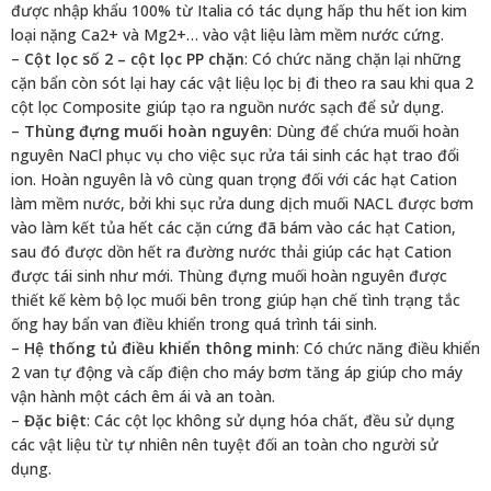
được nhập khẩu 100% từ Italia có tác dụng hấp thu hết ion kim
loại nặng Ca2+ và Mg2+… vào vật liệu làm mềm nước cứng.
–
Cột lọc số 2 – cột lọc PP chặn
: Có chức năng chặn lại những
cặn bẩn còn sót lại hay các vật liệu lọc bị đi theo ra sau khi qua 2
cột lọc Composite giúp tạo ra nguồn nước sạch để sử dụng.
–
Thùng đựng muối hoàn nguyên
: Dùng để chứa muối hoàn
nguyên NaCl phục vụ cho việc sục rửa tái sinh các hạt trao đổi
ion. Hoàn nguyên là vô cùng quan trọng đối với các hạt Cation
làm mềm nước, bởi khi sục rửa dung dịch muối NACL được bơm
vào làm kết tủa hết các cặn cứng đã bám vào các hạt Cation,
sau đó được dồn hết ra đường nước thải giúp các hạt Cation
được tái sinh như mới. Thùng đựng muối hoàn nguyên được
thiết kế kèm bộ lọc muối bên trong giúp hạn chế tình trạng tắc
ống hay bẩn van điều khiển trong quá trình tái sinh.
–
Hệ thống tủ điều khiển thông minh
: Có chức năng điều khiển
2 van tự động và cấp điện cho máy bơm tăng áp giúp cho máy
vận hành một cách êm ái và an toàn.
–
Đặc biệt
: Các cột lọc không sử dụng hóa chất, đều sử dụng
các vật liệu từ tự nhiên nên tuyệt đối an toàn cho người sử
dụng.