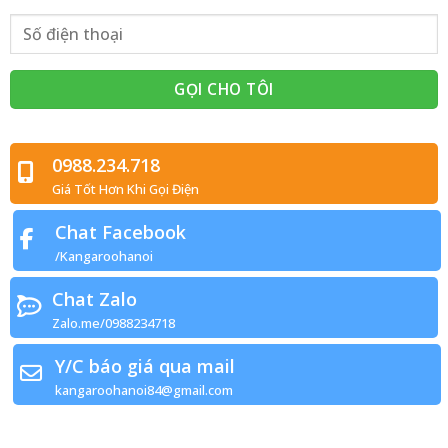
0988.234.718
Giá Tốt Hơn Khi Gọi Điện
Chat Facebook
/Kangaroohanoi
Chat Zalo
Zalo.me/0988234718
Y/C báo giá qua mail
kangaroohanoi84@gmail.com