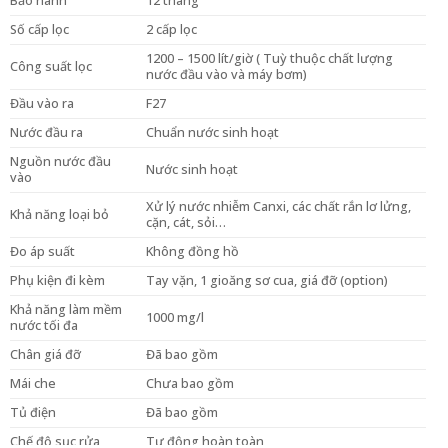
Bảo hành
12 tháng
Số cấp lọc
2 cấp lọc
1200 – 1500 lít/giờ ( Tuỳ thuộc chất lượng
Công suất lọc
nước đầu vào và máy bơm)
Đầu vào ra
F27
Nước đầu ra
Chuẩn nước sinh hoạt
Nguồn nước đầu
Nước sinh hoạt
vào
Xử lý nước nhiễm Canxi, các chất rắn lơ lửng,
Khả năng loại bỏ
cặn, cát, sỏi…
Đo áp suất
Không đồng hồ
Phụ kiện đi kèm
Tay vặn, 1 gioăng sơ cua, giá đỡ (option)
Khả năng làm mềm
1000 mg/l
nước tối đa
Chân giá đỡ
Đã bao gồm
Mái che
Chưa bao gồm
Tủ điện
Đã bao gồm
Chế độ sục rửa
Tự động hoàn toàn