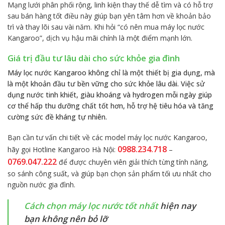
Mạng lưới phân phối rộng, linh kiện thay thế dễ tìm và có hỗ trợ
sau bán hàng tốt điều này giúp bạn yên tâm hơn về khoản bảo
trì và thay lõi sau vài năm. Khi hỏi “có nên mua máy lọc nước
Kangaroo”, dịch vụ hậu mãi chính là một điểm mạnh lớn.
Giá trị đầu tư lâu dài cho sức khỏe gia đình
Máy lọc nước Kangaroo không chỉ là một thiết bị gia dụng, mà
là một khoản đầu tư bền vững cho sức khỏe lâu dài. Việc sử
dụng nước tinh khiết, giàu khoáng và hydrogen mỗi ngày giúp
cơ thể hấp thu dưỡng chất tốt hơn, hỗ trợ hệ tiêu hóa và tăng
cường sức đề kháng tự nhiên.
Bạn cần tư vấn chi tiết về các model máy lọc nước Kangaroo,
0988.234.718
hãy gọi Hotline Kangaroo Hà Nội:
–
0769.047.222
để được chuyên viên giải thích từng tính năng,
so sánh công suất, và giúp bạn chọn sản phẩm tối ưu nhất cho
nguồn nước gia đình.
Cách chọn máy lọc nước tốt nhất
hiện nay
bạn không nên bỏ lỡ