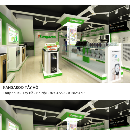
KANGAROO TÂY HỒ
Thụy Khuê - Tây Hồ - Hà Nội 0769047222 - 0988234718