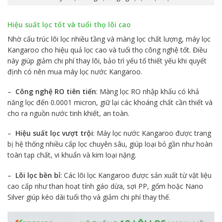
Hiệu suất lọc tốt và tuổi thọ lõi cao
Nhờ cấu trúc lõi lọc nhiều tầng và màng lọc chất lượng, máy lọc
Kangaroo cho hiệu quả lọc cao và tuổi thọ công nghệ tốt. Điều
này giúp giảm chi phí thay lõi, bảo trì yếu tố thiết yếu khi quyết
định có nên mua máy lọc nước Kangaroo.
–
Công nghệ RO tiên tiến
: Màng lọc RO nhập khẩu có khả
năng lọc đến 0.0001 micron, giữ lại các khoáng chất cần thiết và
cho ra nguồn nước tinh khiết, an toàn.
–
Hiệu suất lọc vượt trội
: Máy lọc nước Kangaroo được trang
bị hệ thống nhiều cấp lọc chuyên sâu, giúp loại bỏ gần như hoàn
toàn tạp chất, vi khuẩn và kim loại nặng.
–
Lõi lọc bền bỉ
: Các lõi lọc Kangaroo được sản xuất từ vật liệu
cao cấp như than hoạt tính gáo dừa, sợi PP, gốm hoặc Nano
Silver giúp kéo dài tuổi thọ và giảm chi phí thay thế.