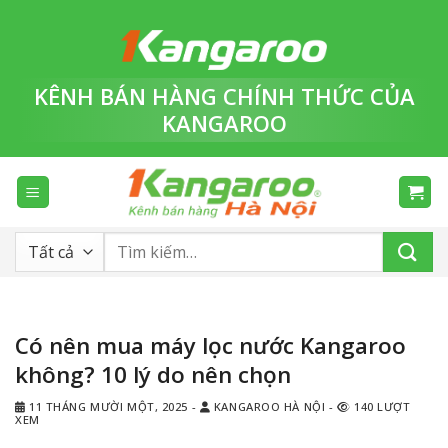
Bỏ
qua
nội
dung
KÊNH BÁN HÀNG
CHÍNH THỨC
CỦA
KANGAROO
Tìm
kiếm:
Có nên mua máy lọc nước Kangaroo
không? 10 lý do nên chọn
11 THÁNG MƯỜI MỘT, 2025
-
KANGAROO HÀ NỘI
-
140 LƯỢT
XEM