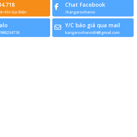
34.718
Chat Facebook
ơn Khi Gọi Điện
/Kangaroohanoi
alo
Y/C báo giá qua mail
0988234718
kangaroohanoi84@gmail.com