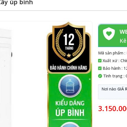
Cây úp bình
WE
Kê
Mã sản phẩm :
Xuất xứ : Ch
Bảo hành : 1
Tình trạng :
Nơi nào
GIÁ 
3.150.0