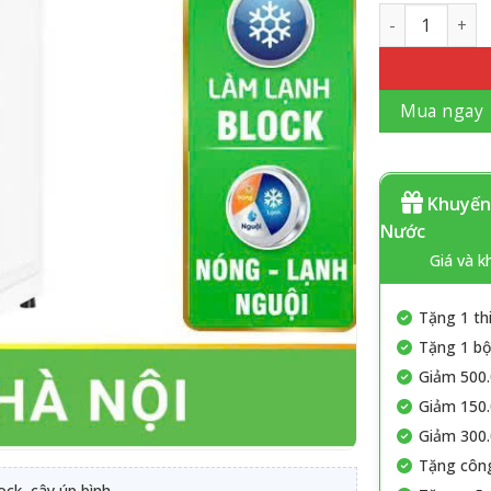
Số lượng
Mua ngay
Khuyến 
Nước
Giá và k
Tặng 1 th
Tặng 1 bộ 
Giảm 500.
Giảm 150.
Giảm 300.
Tặng công
ck, cây úp bình