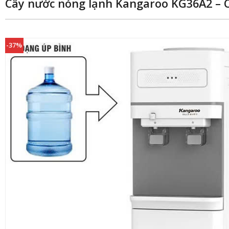
Cây nước nóng lạnh Kangaroo KG36A2 – 
-37%