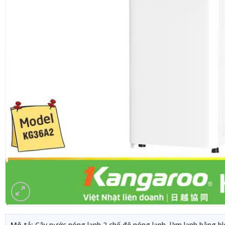
Mô tả:
Cây nước nóng lạnh 2 chế độ nóng lạnh, làm lạnh bằng blo