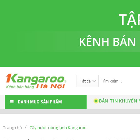
Bỏ
qua
TẬ
nội
dung
KÊNH BÁN
Tìm
kiếm:
BẢN TIN KHUYẾN 
DANH MỤC SẢN PHẨM
/
Trang chủ
Cây nước nóng lạnh Kangaroo