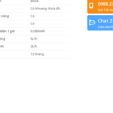
h
Block
0988.2
Có khoang chứa đồ
Giá Tốt H
c nóng
Có
Chat Z
Có
Zalo.me/
điện 1 giờ
0.585kWh
nóng
5L/h
ạnh
2L/h
12 tháng