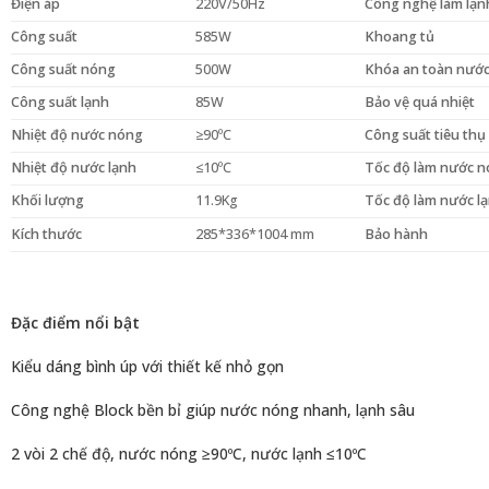
Điện áp
220V/50Hz
Công nghệ làm lạn
Công suất
585W
Khoang tủ
Công suất nóng
500W
Khóa an toàn nướ
Công suất lạnh
85W
Bảo vệ quá nhiệt
Nhiệt độ nước nóng
≥90ºC
Công suất tiêu thụ 
Nhiệt độ nước lạnh
≤10ºC
Tốc độ làm nước 
Khối lượng
11.9Kg
Tốc độ làm nước l
Kích thước
285*336*1004 mm
Bảo hành
Đặc điểm nổi bật
Kiểu dáng bình úp với thiết kế nhỏ gọn
Công nghệ Block bền bỉ giúp nước nóng nhanh, lạnh sâu
2 vòi 2 chế độ, nước nóng ≥90ºC, nước lạnh ≤10ºC