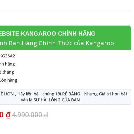
BSITE KANGAROO CHÍNH HÃNG
nh Bán Hàng Chính Thức của Kangaroo
 KG36A2
ính hãng
2 tháng
 Còn hàng
RẺ HƠN
, Hãy liên hệ - chúng tôi
RẺ BẰNG
- Nhưng Giá trị hơn hết
vẫn là
SỰ HÀI LÒNG CỦA BẠN
00
₫
4.990.000
₫