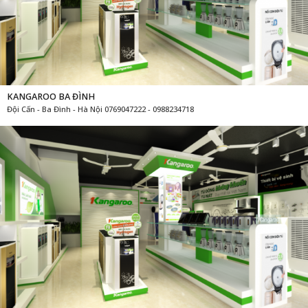
KANGAROO BA ĐÌNH
Đội Cấn - Ba Đình - Hà Nội 0769047222 - 0988234718