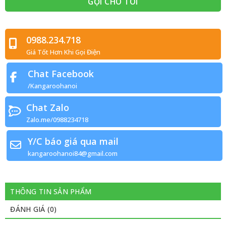
0988.234.718
Giá Tốt Hơn Khi Gọi Điện
Chat Facebook
/Kangaroohanoi
Chat Zalo
Zalo.me/0988234718
Y/C báo giá qua mail
kangaroohanoi84@gmail.com
THÔNG TIN SẢN PHẨM
ĐÁNH GIÁ (0)