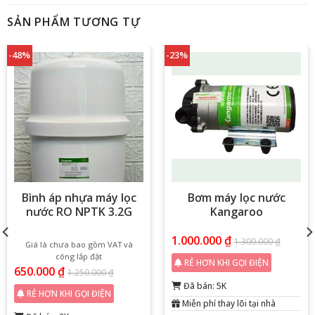
SẢN PHẨM TƯƠNG TỰ
-48%
-23%
Bình áp nhựa máy lọc
Bơm máy lọc nước
nước RO NPTK 3.2G
Kangaroo
1.000.000
₫
1.300.000
₫
Giá là chưa bao gồm VAT và
công lắp đặt
RẺ HƠN KHI GỌI ĐIỆN
650.000
₫
1.250.000
₫
Đã bán: 5K
RẺ HƠN KHI GỌI ĐIỆN
Miễn phí thay lõi tại nhà