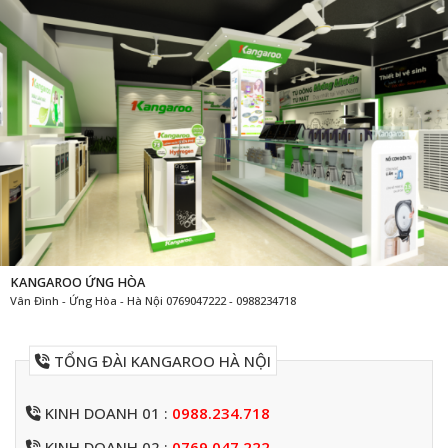
KANGAROO ỨNG HÒA
Vân Đình - Ứng Hòa - Hà Nội 0769047222 - 0988234718
TỔNG ĐÀI KANGAROO HÀ NỘI
KINH DOANH 01 :
0988.234.718
KINH DOANH 02 :
0769.047.222