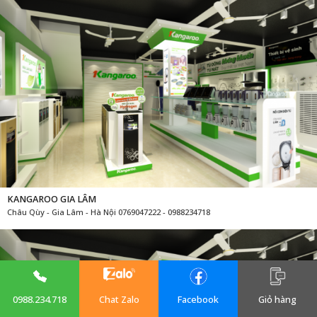
KANGAROO GIA LÂM
Châu Qùy - Gia Lâm - Hà Nội 0769047222 - 0988234718
0988.234.718
Chat Zalo
Facebook
Giỏ hàng