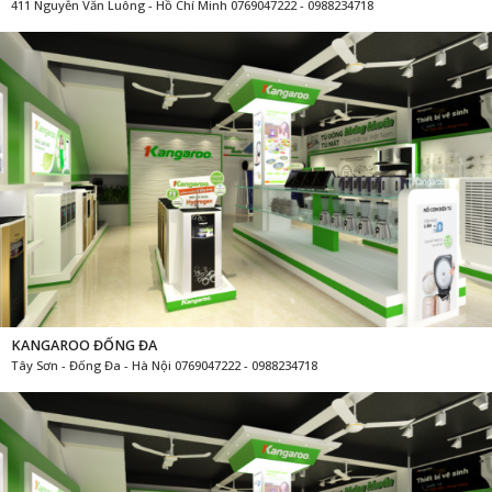
411 Nguyễn Văn Luông - Hồ Chí Minh 0769047222 - 0988234718
KANGAROO ĐỐNG ĐA
Tây Sơn - Đống Đa - Hà Nội 0769047222 - 0988234718