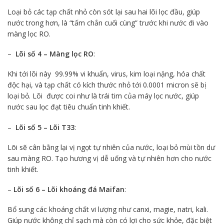
Loại bỏ các tạp chất nhỏ còn sót lại sau hai lõi lọc đầu, giúp
nước trong hơn, là “tấm chắn cuối cùng” trước khi nước đi vào
màng lọc RO.
–
Lõi số 4 – Màng lọc RO
:
Khi tới lõi này 99.99% vi khuẩn, virus, kim loại nặng, hóa chất
độc hại, và tạp chất có kích thước nhỏ tới 0.0001 micron sẽ bị
loại bỏ. Lõi được coi như là trái tim của máy lọc nước, giúp
nước sau lọc đạt tiêu chuẩn tinh khiết.
–
Lõi số 5 – Lõi T33
:
Lõi sẽ cân bằng lại vị ngọt tự nhiên của nước, loại bỏ mùi tồn dư
sau màng RO. Tạo hương vị dễ uống và tự nhiên hơn cho nước
tinh khiết.
–
Lõi số 6 – Lõi khoáng đá Maifan
:
Bổ sung các khoáng chất vi lượng như canxi, magie, natri, kali.
Giúp nước không chỉ sạch mà còn có lợi cho sức khỏe, đặc biệt