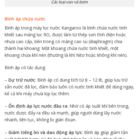
Các loại van và bơm
Bình áp chứa nước
Bình áp trong máy lọc nước Kangaroo là bình chứa nước tinh
khiết sau màng lọc RO, được làm từ thép sơn tĩnh điện hoặc
nhựa cao cấp, bên trong có màng cao su (diaphragm) chia
thành hai khoang:
Một khoang chứa nước tinh khiết, m
ột
khoang chứa khí nén (thường là khí Nitơ hoặc không khí nén).
Bình áp có tác dụng:
–
Dự trữ nước
: Bình áp có dung tích từ 8 – 12 lít, giúp lưu trữ
sẵn nước đã lọc, đảm bảo luôn có nước tinh khiết để dùng ngay,
kể cả khi máy chưa kịp lọc thêm.
–
Ổn định áp lực nước đầu ra
: Nhờ có áp suất khí bên trong,
nước được đẩy ra đều và mạnh, giúp người dùng lấy nước
nhanh, liên tục, không bị gián đoạn.
–
Giảm tiếng ồn và dao động áp lực
: Bình áp giúp giảm tần