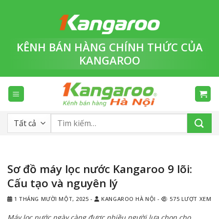
Bỏ
qua
nội
dung
KÊNH BÁN HÀNG
CHÍNH THỨC
CỦA
KANGAROO
Tìm
kiếm:
Sơ đồ máy lọc nước Kangaroo 9 lõi:
Cấu tạo và nguyên lý
1 THÁNG MƯỜI MỘT, 2025
-
KANGAROO HÀ NỘI
-
575 LƯỢT XEM
Máy lọc nước ngày càng được nhiều người lựa chọn cho