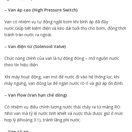
– Van áp cao (High Pressure Switch)
Van có nhiệm vụ tự động ngắt bơm khi bình áp đã đầy
nước.Giúp tiết kiệm điện và kéo dài tuổi thọ cho bơm, đồng thời
tránh tràn nước ra ngoài.
– Van điện từ (Solenoid Valve)
Chức năng chính của van là tự động đóng – mở nguồn nước
theo tín hiệu điện.
Khi máy hoạt động, van mở để nước đi vào hệ thống lọc; khi
máy ngừng, van đóng lại để ngăn nước rò rỉ và giữ áp ổn định.
– Van Flow (Van hạn chế dòng)
Có nhiệm vụ điều chỉnh lượng nước thải chảy ra từ màng RO.
Nhờ van mà tỷ lệ nước tinh khiết và nước thải được giữ ở mức
hợp lý (khoảng 3:1), tránh lãng phí nước.
– Van xả air