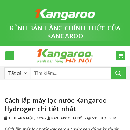
Bỏ
qua
nội
dung
KÊNH BÁN HÀNG
CHÍNH THỨC
CỦA
KANGAROO
Tìm
kiếm:
Cách lắp máy lọc nước Kangaroo
Hydrogen chi tiết nhất
15 THÁNG MỘT, 2026
-
KANGAROO HÀ NỘI
-
539 LƯỢT XEM
Cách lắp máy lọc nước Kangaroo Hydrogen
đúng kỹ thuật