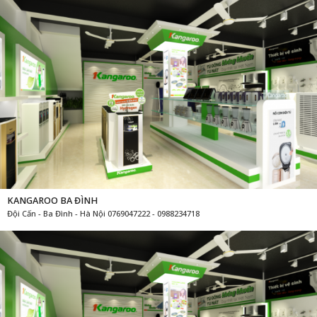
KANGAROO BA ĐÌNH
Đội Cấn - Ba Đình - Hà Nội 0769047222 - 0988234718