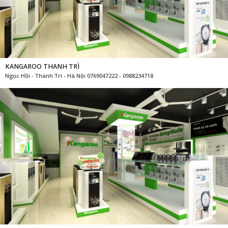
KANGAROO THANH TRÌ
Ngọc Hồi - Thanh Trì - Hà Nội 0769047222 - 0988234718