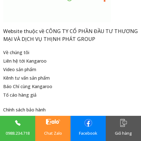
Website thuộc về CÔNG TY CỔ PHẦN ĐẦU TƯ THƯƠNG
MẠI VÀ DỊCH VỤ THỊNH PHÁT GROUP
Về chúng tôi
Liên hệ tới Kangaroo
Video sản phẩm
Kênh tư vấn sản phẩm
Báo Chí cùng Kangaroo
Tố cáo hàng giả
Chính sách bảo hành
Hướng dẫn thanh toán
Chính sách đổi trả
0988.234.718
Chat Zalo
Facebook
Giỏ hàng
Chính sách vận chuyển và giao nhận